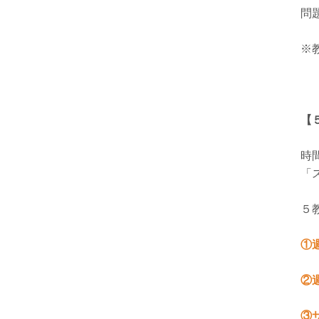
問
※
【
時
「
５
①
②
③