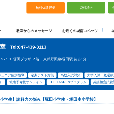
無料体験授業
資料請求
せ
教室からのメッセージ
お近くの城南コベッツ
室
Tel:047-439-3113
６５-１１ 塚田プラザ ２階
東武野田線/塚田駅 徒歩1分
ジュニア個別指導
定期テスト対策
高校入試対策
大学入試一般選抜
）
城南予備校オンライン
THE TANRENプログラム
英語検定試験
小学生】読解力の悩み【塚田小学校・塚田南小学校】