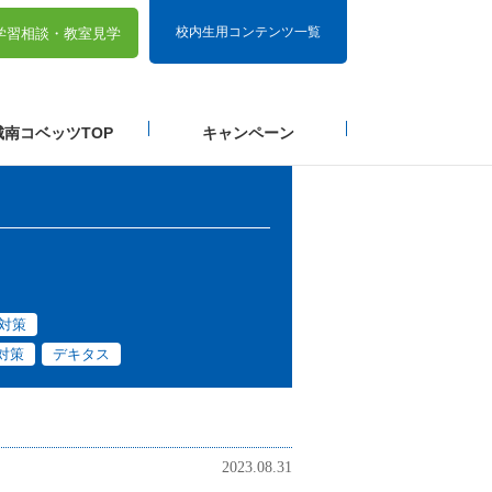
校内生用コンテンツ一覧
学習相談・
教室見学
城南コベッツTOP
キャンペーン
対策
対策
デキタス
2023.08.31