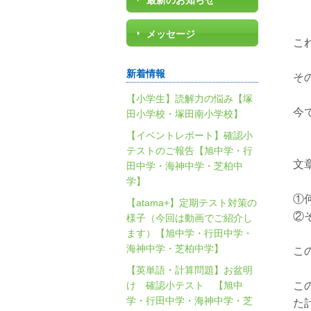
最新のお知らせ
メッセージ
こ
新着情報
そ
【小学生】読解力の悩み【塚
今
田小学校・塚田南小学校】
【イベントレポート】確認小
テストのご報告【旭中学・行
文
田中学・海神中学・芝柏中
学】
①
【atama+】定期テスト対策の
②
様子（今回は動画でご紹介し
ます）【旭中学・行田中学・
海神中学・芝柏中学】
こ
【英単語・計算問題】お盆明
け 確認小テスト 【旭中
こ
学・行田中学・海神中学・芝
た