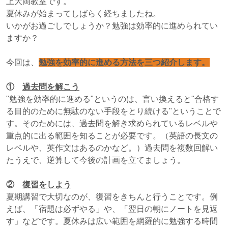
上大岡教室です。
夏休みが始まってしばらく経ちましたね。
いかがお過ごしでしょうか？勉強は効率的に進められてい
ますか？
今回は、
勉強を効率的に進める方法を三つ紹介します。
①
過去問を解こう
"勉強を効率的に進める"というのは、言い換えると"合格す
る目的のために無駄のない手段をとり続ける"ということで
す。そのためには、過去問を解き求められているレベルや
重点的に出る範囲を知ることが必要です。（英語の長文の
レベルや、英作文はあるのかなど。）過去問を複数回解い
たうえで、逆算して今後の計画を立てましょう。
②
復習をしよう
夏期講習で大切なのが、復習をきちんと行うことです。例
えば、「宿題は必ずやる」や、「翌日の朝にノートを見返
す」などです。夏休みは広い範囲を網羅的に勉強する時間