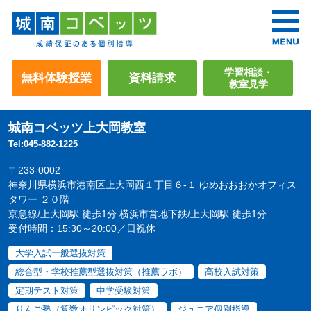
学習相談・
無料体験授業
資料請求
教室見学
城南コベッツ
上大岡教室
Tel:045-882-1225
〒233-0002
神奈川県横浜市港南区上大岡西１丁目６-１ ゆめおおおかオフィス
タワー ２０階
京急線/上大岡駅 徒歩1分 横浜市営地下鉄/上大岡駅 徒歩1分
受付時間：15:30～20:00／日祝休
大学入試一般選抜対策
総合型・学校推薦型選抜対策（推薦ラボ）
高校入試対策
定期テスト対策
中学受験対策
りんご塾（算数オリンピック対策）
ジュニア個別指導