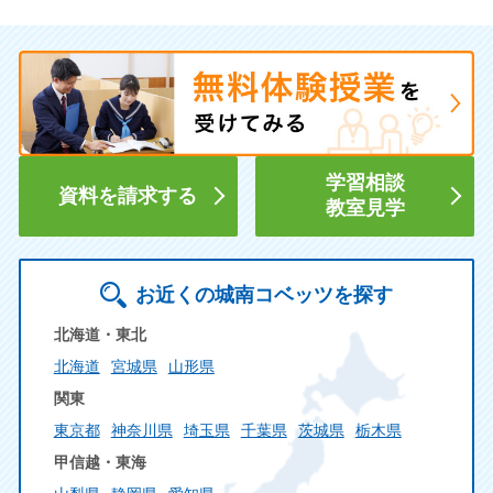
学習相談
資料を請求する
教室見学
お近くの城南コベッツを探す
北海道・東北
北海道
宮城県
山形県
関東
東京都
神奈川県
埼玉県
千葉県
茨城県
栃木県
甲信越・東海