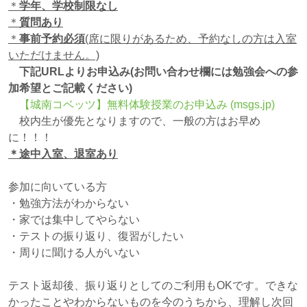
＊
学年、学校制限なし
＊
質問あり
＊
事前予約必須
(席に限りがあるため、予約なしの方は入室
いただけません。)
下記URLよりお申込み(お問い合わせ欄には勉強会への参
加希望とご記載ください)
【城南コベッツ】無料体験授業のお申込み (msgs.jp)
校内生が優先となりますので、一般の方はお早め
に！！！
＊途中入室、退室あり
参加に向いている方
・勉強方法がわからない
・家では集中してやらない
・テストの振り返り、復習がしたい
・周りに聞ける人がいない
テスト返却後、振り返りとしてのご利用もOKです。できな
かったことやわからないものを今のうちから、理解し次回