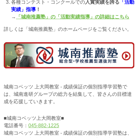
各種コンテスト・コンクールでの
入賞実績を誇る
「活動
実績」指導
！
→
「城南推薦塾」の「活動実績指導」の詳細はこちら
詳しくは「城南推薦塾」のホームページをご覧ください。
城南コベッツ 上大岡教室 - 成績保証の個別指導学習塾で
は、城南進研グループの総力を結集して、皆さんの目標達
成を応援していきます。
■城南コベッツ上大岡教室■
電話番号：
045-882-1225
城南コベッツ 上大岡教室 - 成績保証の個別指導学習塾は、