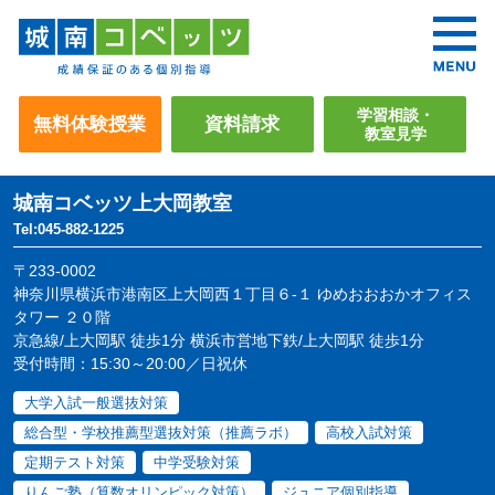
学習相談・
無料体験授業
資料請求
教室見学
城南コベッツ
上大岡教室
Tel:045-882-1225
〒233-0002
神奈川県横浜市港南区上大岡西１丁目６-１ ゆめおおおかオフィス
タワー ２０階
京急線/上大岡駅 徒歩1分 横浜市営地下鉄/上大岡駅 徒歩1分
受付時間：15:30～20:00／日祝休
大学入試一般選抜対策
総合型・学校推薦型選抜対策（推薦ラボ）
高校入試対策
定期テスト対策
中学受験対策
りんご塾（算数オリンピック対策）
ジュニア個別指導