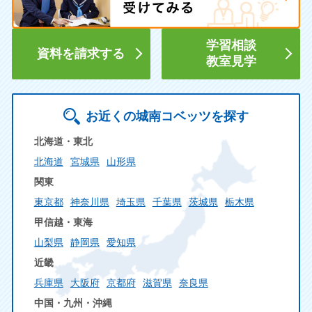
学習相談
資料を請求する
教室見学
お近くの城南コベッツを探す
北海道・東北
北海道
宮城県
山形県
関東
東京都
神奈川県
埼玉県
千葉県
茨城県
栃木県
甲信越・東海
山梨県
静岡県
愛知県
近畿
兵庫県
大阪府
京都府
滋賀県
奈良県
中国・九州・沖縄