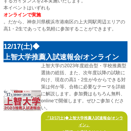
するガイダンスを2本実施いたします。
本イベントはいずれも
オンラインで実施
。だから、神奈川県横浜市港南区の上大岡駅周辺エリアの
高1・2生であっても気軽に参加することができます。
12/17(土)◆
上智大学推薦入試速報会/オンライン
上智大学の2023年度総合型・学校推薦型
選抜の総括、また、次年度以降の試験に
向け、現在の高1・2生が今からできる対
策は何か等、合格に必要なテーマを詳細
に解説します。参加費はもちろん無料、
onlineで開催します。ぜひご参加くださ
い。
「12/17(土)◆上智大学推薦入試速報会/オンラ
イン」