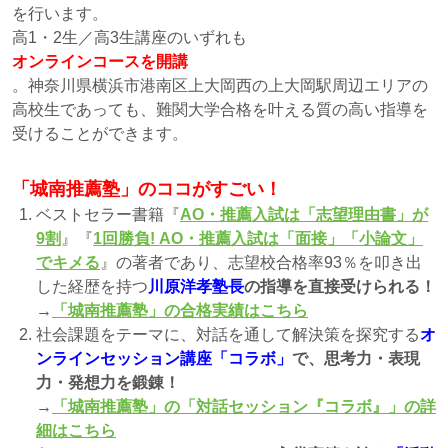
を行います。
高1・2生／高3生講座のいずれも
オンラインコースを開講
。神奈川県横浜市港南区上大岡西の上大岡駅周辺エリアの
高校生であっても、難関大学合格を叶える質の高い指導を
受けることができます。
「城南推薦塾」のココがすごい！
ベストセラー書籍『
AO・推薦入試は「志望理由書」が
9割
』『
1回勝負! AO・推薦入試は「面接」「小論文」
でキメる
』の著者であり、志望校合格率93％を叩き出
した経歴を持つ
川原洋孝塾長
の指導を直接受けられる！
→
「城南推薦塾」の合格実績はこちら
社会課題をテーマに、対話を通して解決策を探究する
オ
ンラインセッション講座「コラボ」
で、思考力・表現
力・発想力を鍛錬！
→
「城南推薦塾」の「対話セッション『コラボ』」の詳
細はこちら