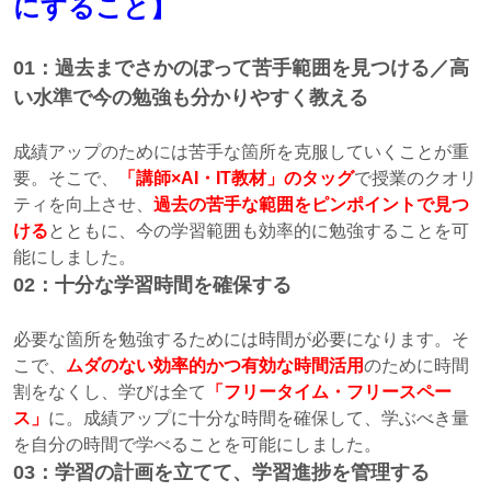
にすること】
01：過去までさかのぼって苦手範囲を見つける／高
い水準で今の勉強も分かりやすく教える
成績アップのためには苦手な箇所を克服していくことが重
要。そこで、
「講師×AI・IT教材」のタッグ
で授業のクオリ
ティを向上させ、
過去の苦手な範囲をピンポイントで見つ
ける
とともに、今の学習範囲も効率的に勉強することを可
能にしました。
02：十分な学習時間を確保する
必要な箇所を勉強するためには時間が必要になります。そ
こで、
ムダのない効率的かつ有効な時間活用
のために時間
割をなくし、学びは全て
「フリータイム・フリースペー
ス」
に。成績アップに十分な時間を確保して、学ぶべき量
を自分の時間で学べることを可能にしました。
03：学習の計画を立てて、学習進捗を管理する