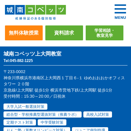
学習相談・
無料体験授業
資料請求
教室見学
城南コベッツ
上大岡教室
Tel:045-882-1225
〒233-0002
神奈川県横浜市港南区上大岡西１丁目６-１ ゆめおおおかオフィス
タワー ２０階
京急線/上大岡駅 徒歩1分 横浜市営地下鉄/上大岡駅 徒歩1分
受付時間：15:30～20:00／日祝休
大学入試一般選抜対策
総合型・学校推薦型選抜対策（推薦ラボ）
高校入試対策
定期テスト対策
中学受験対策
りんご塾（算数オリンピック対策）
ジュニア個別指導