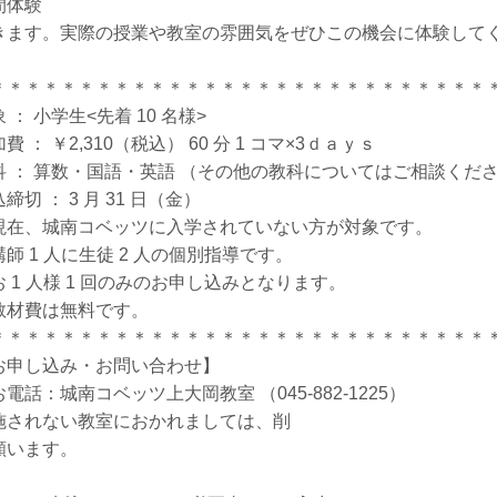
間体験
きます。実際の授業や教室の雰囲気をぜひこの機会に体験して
＊＊＊＊＊＊＊＊＊＊＊＊＊＊＊＊＊＊＊＊＊＊＊＊＊＊＊＊
 ： 小学生<先着 10 名様>
費 ： ￥2,310（税込） 60 分 1 コマ×3ｄａｙｓ
科 ： 算数・国語・英語 （その他の教科についてはご相談くだ
締切 ： 3 月 31 日（金）
現在、城南コベッツに入学されていない方が対象です。
講師 1 人に生徒 2 人の個別指導です。
お 1 人様 1 回のみのお申し込みとなります。
教材費は無料です。
＊＊＊＊＊＊＊＊＊＊＊＊＊＊＊＊＊＊＊＊＊＊＊＊＊＊＊＊
お申し込み・お問い合わせ】
電話：城南コベッツ上大岡教室 （045-882-1225）
施されない教室におかれましては、削
願います。