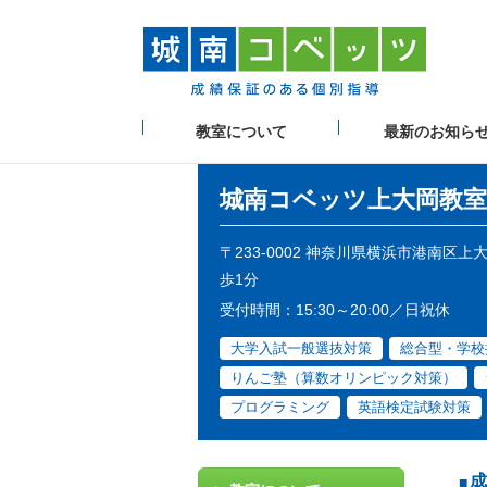
教室について
最新のお知ら
城南コベッツ
上大岡教室
〒233-0002 神奈川県横浜市港南区
歩1分
受付時間：15:30～20:00／日祝休
大学入試一般選抜対策
総合型・学校
りんご塾（算数オリンピック対策）
プログラミング
英語検定試験対策
成