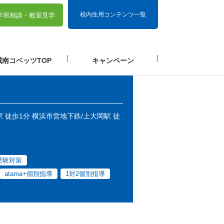
校内生用コンテンツ一覧
学習相談・
教室見学
城南コベッツTOP
キャンペーン
 徒歩1分 横浜市営地下鉄/上大岡駅 徒
受験対策
atama+個別指導
1対2個別指導