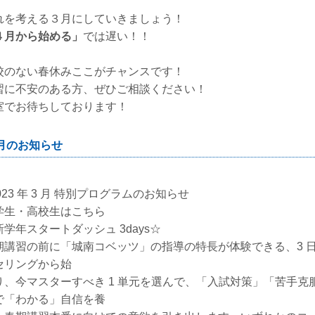
れを考える３月にしていきましょう！
４月から始める」
では遅い！！
校のない春休みここがチャンスです！
習に不安のある方、ぜひご相談ください！
室でお待ちしております！
月のお知らせ
023 年 3 月 特別プログラムのお知らせ
学生・高校生はこちら
新学年スタートダッシュ 3days☆
期講習の前に「城南コベッツ」の指導の特長が体験できる、3 
セリングから始
り、今マスターすべき 1 単元を選んで、「入試対策」「苦手
で「わかる」自信を養