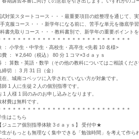
、春期講習本番に向けての意欲を引き出します。いずれかのコ
。
入試対策スタートコース・・・最重要項目の総整理を通じて、
苦手克服コース・・・新学年になる前に、苦手な単元を徹底学
教科書先取りコース・・・教科書別で、新学年の重要ポイント
＊＊＊＊＊＊＊＊＊＊＊＊＊＊＊＊＊＊＊＊＊＊＊＊＊＊＊
象 ： 小学生・中学生・高校生・高卒生 <先着 10 名様>
費 ： ￥2,640（税込） 80 分 1 コマ×3ｄａｙｓ
科 ： 算数・英語・数学（その他の教科についてはご相談くださ
締切 ： 3 月 31 日（金）
現在、城南コベッツに入学されていない方が対象です。
講師 1 人に生徒 2 人の個別指導です。
お 1 人様 1 回のみのお申し込みとなります。
教材費は無料です。
＊＊＊＊＊＊＊＊＊＊＊＊＊＊＊＊＊＊＊＊＊＊＊＊＊＊＊
学生はこちら
【ジュニア個別指導体験 3ｄａｙｓ】 受付中★
学生がもっとも無理なく集中できる「勉強時間」を考えて作られ