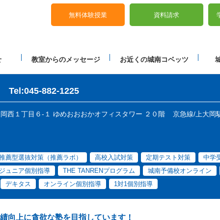
無料体験授業
資料請求
せ
教室からのメッセージ
お近くの城南コベッツ
Tel:045-882-1225
上大岡西１丁目６-１ ゆめおおおかオフィスタワー ２０階
京急線/上大岡駅
推薦型選抜対策（推薦ラボ）
高校入試対策
定期テスト対策
中学
ジュニア個別指導
THE TANRENプログラム
城南予備校オンライン
デキタス
オンライン個別指導
1対1個別指導
績向上に貪欲な塾を目指しています！