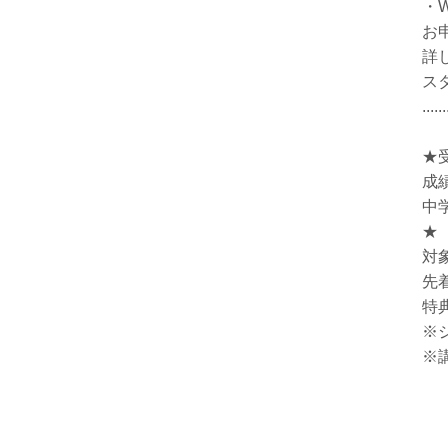
・
お
詳
ス
......
★
成
中
★
対
先着
特
※
※