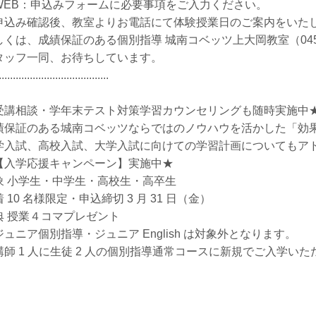
WEB：申込みフォームに必要事項をご入力ください。
申込み確認後、教室よりお電話にて体験授業日のご案内をいた
しくは、成績保証のある個別指導 城南コベッツ上大岡教室（045-
タッフ一同、お待ちしています。
.......................................
受講相談・学年末テスト対策学習カウンセリングも随時実施中
績保証のある城南コベッツならではのノウハウを活かした「効
学入試、高校入試、大学入試に向けての学習計画についてもア
【入学応援キャンペーン】実施中★
象 小学生・中学生・高校生・高卒生
 10 名様限定・申込締切 3 月 31 日（金）
典 授業４コマプレゼント
ジュニア個別指導・ジュニア English は対象外となります。
講師 1 人に生徒 2 人の個別指導通常コースに新規でご入学い