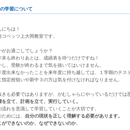
の学習について
んにちは！
南コベッツ上大岡教室です。
かがお過ごしでしょうか？
年末も終わりあとは、成績表を待つだけですね！
かし、受験が終わるまで気を抜いてはいけません。
年度出来なかったことを来年度に持ち越しては、１学期のテス
に指定校狙いや新中３の方は気を付けなければなりません。
抜きも必要ではありますが、がむしゃらにやっているだけでは
標を立て、計画を立て、実行していく。
の流れを意識して学習していくことが大切です。
のためには、
自分の現状を正しく理解する必要があります。
こができないのか、なぜできないのか
。