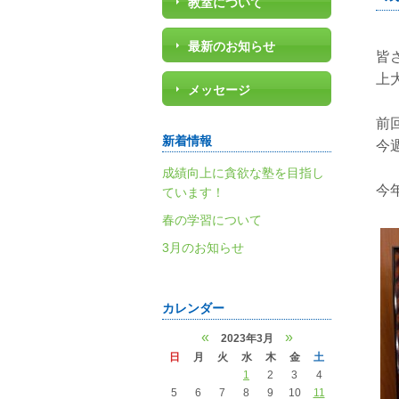
教室について
最新のお知らせ
皆
上
メッセージ
前
新着情報
今
成績向上に貪欲な塾を目指し
今
ています！
春の学習について
3月のお知らせ
カレンダー
«
»
2023年3月
日
月
火
水
木
金
土
1
2
3
4
5
6
7
8
9
10
11