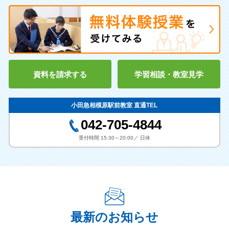
サレジオ学院
日大藤沢
[私立]
自修館
東海大相模
東海大相模(ほぼ毎年＆全員合
桜美林
桐蔭学園
桐光学園
格)
横浜隼人
日本大学藤沢
日大三中
桐光学園
鵠沼
桜美林大学付属
桐蔭学園
自修館
中大付属横浜
他多数
続きを見る
資料を請求する
学習相談・教室見学
他多数
指導実績校
小田急相模原駅前教室 直通TEL
042-705-4844
小学校
受付時間 15:30～20:00／ 日休
[公立]
相模が丘
相模野
東林
相模台
桜台
続きを見る
最新のお知らせ