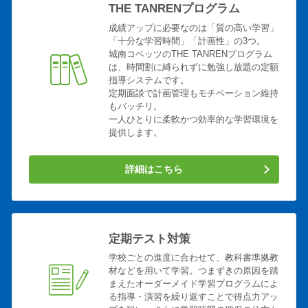
THE TANRENプログラム
成績アップに必要なのは「質の高い学習」
「十分な学習時間」「計画性」の3つ。
城南コベッツのTHE TANRENプログラム
は、時間割に縛られずに勉強し放題の定額
指導システムです。
定期面談で計画管理もモチベーション維持
もバッチリ。
一人ひとりに柔軟かつ効率的な学習環境を
提供します。
詳細はこちら
定期テスト対策
学校ごとの進度に合わせて、教科書準拠教
材などを用いて学習。つまずきの原因を踏
まえたオーダーメイド学習プログラムによ
る指導・演習を繰り返すことで得点力アッ