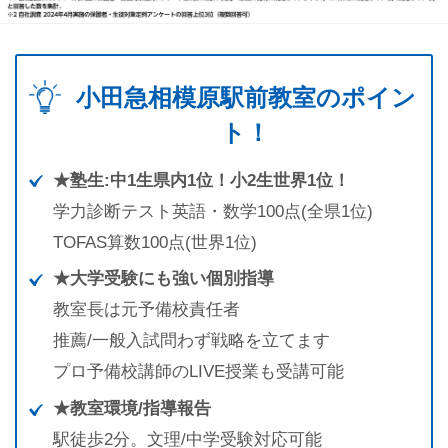
小田急相模原駅前教室のポイン
ト！
★塾生:中1生県内1位！小2生世界1位！
学力診断テスト英語・数学100点(全県1位)
TOFAS算数100点(世界1位)
★大学受験にも強い個別指導
教室長は元予備校責任者
推薦/一般入試問わず戦略を立てます
プロ予備校講師のLIVE授業も受講可能
★教室環境/指導報告
駅徒歩2分。文理/中学受験対応可能