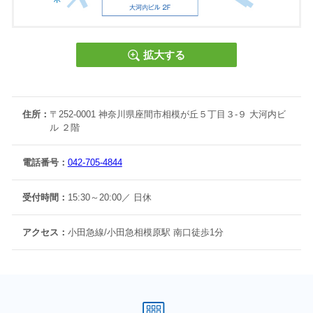
生徒の皆さんが社会に出る時代は誰も予想できません。
城南コベッツ小田急相模原駅前教室で、自分の未来を切り拓
拡大する
く力に繋がるように一緒に学習していきましょう。
===============================
■教室長からのご挨拶は
こちら
をクリック
住所：
〒252-0001 神奈川県座間市相模が丘５丁目３-９ 大河内ビ
ル ２階
■小田急相模原駅前教室の過去の実績は
こちら
をクリック
電話番号：
042-705-4844
■各種体験授業・個別学習相談
受付時間：
15:30～20:00／ 日休
随時実施中です。まずはお気軽にお問い合わせください。無
料体験・個別学習相談希望は
こちら
をクリック
アクセス：
小田急線/小田急相模原駅 南口徒歩1分
■感染症対策につきまして
生徒の皆様に安心してご通塾いただけるよう、感染症拡大防
止対応を徹底した上で、対面を含めた指導を行っておりま