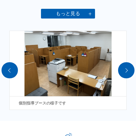
===============================
もっと見る
今後、塾は何をすべき場所になっていくのでしょうか。
私は
「地域に根差し」
「個別最適な解決方法で」
「ご家庭と連携し」
「塾全体で生徒様を指導・導いていく」ことが重要になって
いくと考えます。
つまり、生徒様ごとに、地域ごとに、
個別指導ブースの様子です
目的に合わせてた【個別的な指導】が重要になっていくので
はないかと強く感じています。
小田急相模原駅前教室では生徒の皆さまが