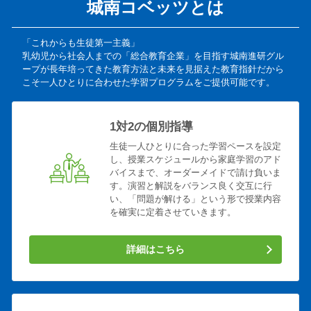
城南コベッツとは
「これからも生徒第一主義」
乳幼児から社会人までの「総合教育企業」を目指す城南進研グル
ープが長年培ってきた教育方法と未来を見据えた教育指針だから
こそ一人ひとりに合わせた学習プログラムをご提供可能です。
1対2の個別指導
生徒一人ひとりに合った学習ペースを設定
し、授業スケジュールから家庭学習のアド
バイスまで、オーダーメイドで請け負いま
す。演習と解説をバランス良く交互に行
い、「問題が解ける」という形で授業内容
を確実に定着させていきます。
詳細はこちら