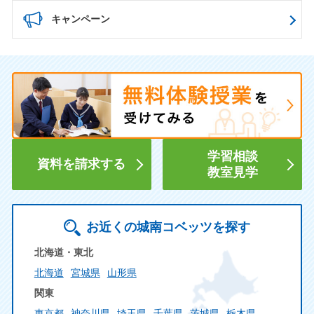
キャンペーン
学習相談
資料を請求する
教室見学
お近くの城南コベッツを探す
北海道・東北
北海道
宮城県
山形県
関東
東京都
神奈川県
埼玉県
千葉県
茨城県
栃木県