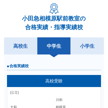
小田急相模原駅前教室の
合格実績・指導実績校
高校生
中学生
小学生
合格実績校
合格実績校
高校受験
大学受験
東京外国語
[公立]
早稲田
慶応
川和
国際基督教(ICU)
上智
大和
相模原
東京理科