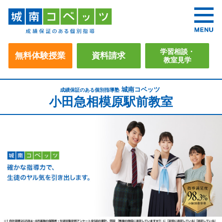
学習相談・
無料体験授業
資料請求
教室見学
城南コベッツ
成績保証のある個別指導塾
小田急相模原駅前教室