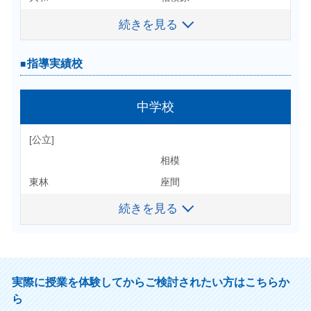
明治
神奈川総合
横浜国際
青山学院
続きを見る
続きを見る
立教
海老名高校
相模原弥栄
中央
法政
座間
麻溝台
芝浦工大
指導実績校
指導実績校
東京都市
大和西高校
他多数
工学院
東京電機
國學院
高等学校
中学校
[私立]
明治学院
東京女子
桐蔭学園
[公立]
[公立]
日本女子
他多数
桐光学園
横浜隼人
相模
川和
麻布大学付属
日本大学藤沢
厚木
東林
座間
大和
鵠沼
桜美林大学付属
相模原
相模台
若草
神奈川総合
続きを見る
続きを見る
中大付属横浜
他多数
横浜国際
相武台
茅ヶ崎北陵
海老名
相模原弥栄
[私立]
合格実績校
座間
麻溝台
桐蔭学園
実際に授業を体験してからご検討されたい方はこちらか
大和西
他多数
桐光学園
中大付属横浜
ら
中学受験