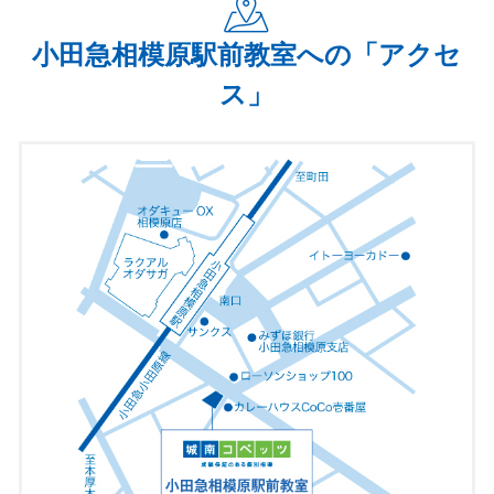
目的をもって学習し、成績を上げ、希望する進路に進めるよ
うに、サポートを徹底してまいります。
小田急相模原駅前教室への「アクセ
ス」
従来の1対1/1対2個別指導に加え、
フォレスタ＋、atama+、りんご塾、城南予備校オンラインと
いった幅広いコンテンツの中から最適な学習方法をご提案
し、
講師・教室と一丸となって皆様の成績UPに取り組んでまいり
ますので、よろしくお願いいたします。
===============================
21世紀に入り、4半世紀が過ぎようとしています。
20年前には想像もしなかったコトが、今では当たり前のモノ
になっています。
※スマートフォン、AI、AmazonやNetflixも25年以内に世に
出たものです