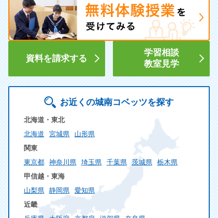
学習相談
資料を請求する
教室見学
お近くの城南コベッツを探す
北海道・東北
北海道
宮城県
山形県
関東
東京都
神奈川県
埼玉県
千葉県
茨城県
栃木県
甲信越・東海
山梨県
静岡県
愛知県
近畿