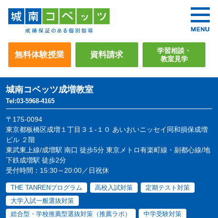
学習相談・
無料体験授業
資料請求
教室見学
城南コベッツ
成増教室
Tel:03-5968-4165
〒175-0094
東京都板橋区成増１丁目３１-１０ あいおいニッセイ同和損保成増
ビル ２階
東武東上線/成増駅 南口 徒歩5分 東京メトロ有楽町線・副都心線/地
下鉄成増駅 徒歩2分
受付時間：15:30～20:00／日祝休
THE TANRENプログラム
高校入試対策
定期テスト対策
大学入試一般選抜対策
総合型・学校推薦型選抜対策（推薦ラボ）
中学受験対策