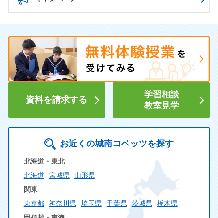
学習相談
資料を請求する
教室見学
お近くの城南コベッツを探す
北海道・東北
北海道
宮城県
山形県
関東
東京都
神奈川県
埼玉県
千葉県
茨城県
栃木県
甲信越・東海