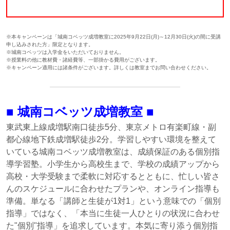
※本キャンペーンは「城南コベッツ成増教室に2025年9月22日(月)～12月30日(火)の間に受講
申し込みされた方」限定となります。
※城南コベッツは入学金をいただいておりません。
※授業料の他に教材費・諸経費等、一部掛かる費用がございます。
※キャンペーン適用には諸条件がございます。詳しくは教室までお問い合わせください。
■ 城南コベッツ成増教室 ■
東武東上線成増駅南口徒歩5分、東京メトロ有楽町線・副
都心線地下鉄成増駅徒歩2分。学習しやすい環境を整えて
いている城南コベッツ成増教室は、成績保証のある個別指
導学習塾。小学生から高校生まで、学校の成績アップから
高校・大学受験まで柔軟に対応するとともに、忙しい皆さ
んのスケジュールに合わせたプランや、オンライン指導も
準備。単なる「講師と生徒が1対1」という意味での「個別
指導」ではなく、「本当に生徒一人ひとりの状況に合わせ
た"個別"指導」を追求しています。本気に寄り添う個別指