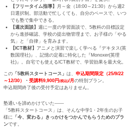
【フリータイム指導】
月～金（18:00～21:30）から週2
日選択制。部活動で忙しくても、自分のペースで、いつ
でも塾で集中できる。
【週次面談】
週に一度の学習面談で、5教科の目標設定
から進捗確認、学校の提出物管理まで。お子様の「やる
気」と「自律」を育みます。
【ICT教材】
アニメと演習で楽しく学べる『デキタス(英
数国理社)』、記憶の定着に特化した『Monoxer(英理
社)』。自宅でも使えるICT教材で、学習効果を最大化。
この
「5教科スタートコース」
は、
申込期間限定（25/9/22
～12/30）
・
受講料9,900円
/月
の特別プラン。
(税込)
申込期間終了後の受付予定はありません。
塾通いを諦めかけていた
「5教科スタートコース」は、そんな中学1・2年生のお子
様に
「今、変わる」きっかけをつかんでもらうためのプラ
ン
です。