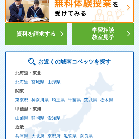
学習相談
資料を請求する
教室見学
お近くの城南コベッツを探す
北海道・東北
北海道
宮城県
山形県
関東
東京都
神奈川県
埼玉県
千葉県
茨城県
栃木県
甲信越・東海
山梨県
静岡県
愛知県
近畿
兵庫県
大阪府
京都府
滋賀県
奈良県