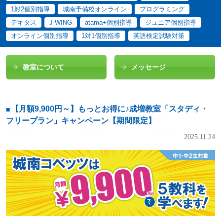
1対2個別指導
城南予備校オンライン
プログラミング
デキタス
J-WING
atama+個別指導
ジュニア個別指導
オンライン個別指導
1対1個別指導
英語検定試験対策
教室について
メッセージ
【月額9,900円～】もっとお得に♪成増教室「スタディ・
フリープラン」キャンペーン【期間限定】
2025.11.24