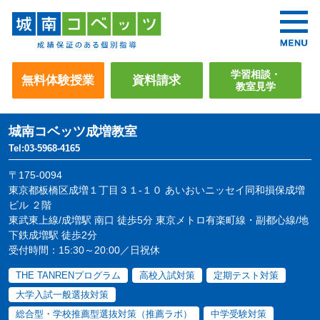
学習相談・
無料体験授業
資料請求
教室見学
城南コベッツ
成増教室
Tel:03-5968-4165
〒175-0094
東京都板橋区成増１丁目３１-１０ あいおいニッセイ同和損保成増
ビル ２階
東武東上線/成増駅 南口 徒歩5分 東京メトロ有楽町線・副都心線/地
下鉄成増駅 徒歩2分
受付時間：15:30～20:00／日祝休
THE TANRENプログラム
高校入試対策
定期テスト対策
大学入試一般選抜対策
総合型・学校推薦型選抜対策（推薦ラボ）
中学受験対策