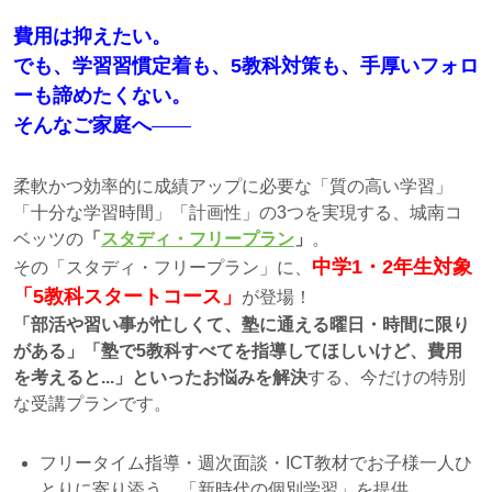
費用は抑えたい。
でも、学習習慣定着も、5教科対策も、手厚いフォロ
ーも諦めたくない。
そんなご家庭へ
柔軟かつ効率的に成績アップに必要な「質の高い学習」
「十分な学習時間」「計画性」の3つを実現する、城南コ
ベッツの
「
スタディ・フリープラン
」
。
中学1・2年生対象
その「スタディ・フリープラン」に、
「5教科スタートコース」
が登場！
「部活や習い事が忙しくて、塾に通える曜日・時間に限り
がある」「塾で5教科すべてを指導してほしいけど、費用
を考えると...」といったお悩みを解決
する、今だけの特別
な受講プランです。
フリータイム指導・週次面談・ICT教材でお子様一人ひ
とりに寄り添う、「新時代の個別学習」を提供。