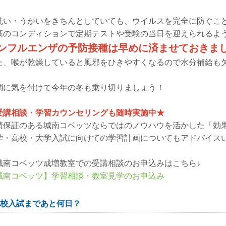
洗い・うがいをきちんとしていても、ウイルスを完全に防ぐこ
高のコンディションで定期テストや受験の当日を迎えられるよ
ンフルエンザの予防接種は早めに済ませておきま
た、喉が乾燥していると風邪をひきやすくなるので水分補給も
調に気を付けて今年の冬も乗り切りましょう！
受講相談・学習カウンセリングも随時実施中★
績保証のある城南コベッツならではのノウハウを活かした「効
学・高校・大学入試に向けての学習計画についてもアドバイス
城南コベッツ成増教室での受講相談のお申込みはこちら↓
城南コベッツ】学習相談・教室見学のお申込み
校入試まであと何日？