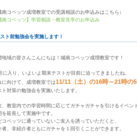
城南コベッツ成増教室での受講相談のお申込みはこちら↓
城南コベッツ】学習相談・教室見学のお申込み
スト前勉強会を実施します！
増地域の皆さんこんにちは！城南コベッツ成増教室です！
1月に入り、いよいよ期末テストが目前に迫ってきましたね。
11/11（土）の16時～21時の
れに向けて、成増教室では
スト対策の勉強会を実施いたします。
在、教室内での学習時間に応じてガチャガチャを引けるイベン
間を延長して実施中です。
だコベッツに通っていないご友人を誘っていただくと、
介者、非紹介者ともにガチャを１回引くことができます。