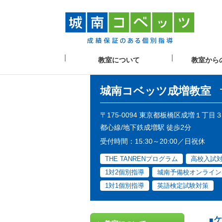
教室について
教室から
城南コベッツ
成増教室
〒175-0094 東京都板橋区成増１丁
都心線/地下鉄成増駅 徒歩2分
受付時間：15:30～20:00／日祝休
THE TANRENプログラム
高校入試
1対2個別指導
城南予備校オンライン
1対1個別指導
英語検定試験対策
ケ