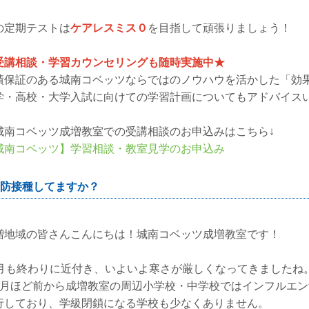
の定期テストは
ケアレスミス０
を目指して頑張りましょう！
受講相談・学習カウンセリングも随時実施中★
績保証のある城南コベッツならではのノウハウを活かした「効
学・高校・大学入試に向けての学習計画についてもアドバイス
城南コベッツ成増教室での受講相談のお申込みはこちら↓
城南コベッツ】学習相談・教室見学のお申込み
防接種してますか？
増地域の皆さんこんにちは！城南コベッツ成増教室です！
1月も終わりに近付き、いよいよ寒さが厳しくなってきましたね
ヶ月ほど前から成増教室の周辺小学校・中学校ではインフルエン
行しており、学級閉鎖になる学校も少なくありません。