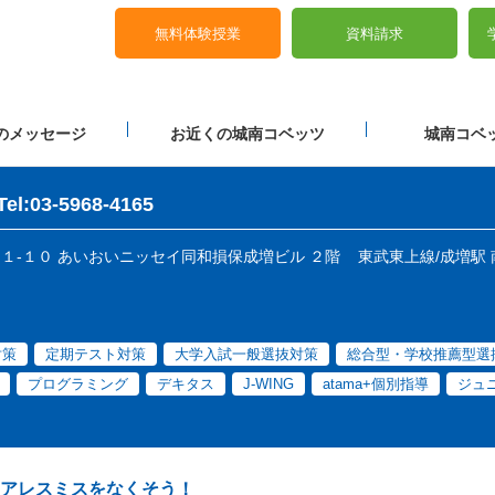
無料体験授業
資料請求
のメッセージ
お近くの城南コベッツ
城南コベッ
Tel:03-5968-4165
目３１-１０ あいおいニッセイ同和損保成増ビル ２階
東武東上線/成増駅
対策
定期テスト対策
大学入試一般選抜対策
総合型・学校推薦型選
プログラミング
デキタス
J-WING
atama+個別指導
ジュ
アレスミスをなくそう！