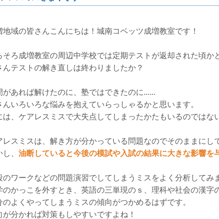
増地域の皆さんこんにちは！城南コベッツ成増教室です！
ろそろ成増教室の周辺中学校では定期テストが返却された頃か
さんテストの解き直しは終わりましたか？
間があれば解けたのに、塾ではできたのに......
さんいろいろな悩みを抱えていらっしゃるかと思います。
には、ケアレスミスで大失点してしまったかたもいるのではな
アレスミスは、解き方が分かっている問題なのでそのままにし
かし、
油断していると今後の模試や入試の結果に大きな影響を
段のワークなどの問題演習でしてしまうミスをよく分析してみ
学のかっこを外すとき、英語の三単現のｓ、理科や社会の漢字の間違い
分のよくやってしまうミスの傾向がつかめるはずです。
向が分かれば対策もしやすいですよね！