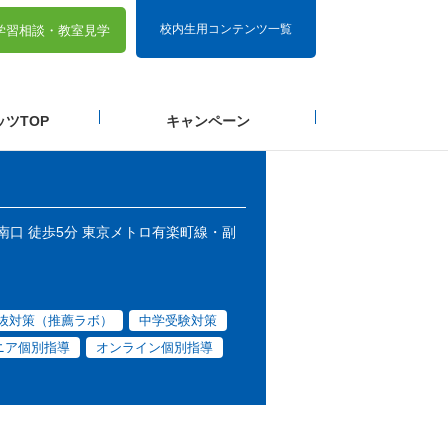
校内生用コンテンツ一覧
学習相談・
教室見学
ツTOP
キャンペーン
 南口 徒歩5分 東京メトロ有楽町線・副
抜対策（推薦ラボ）
中学受験対策
ニア個別指導
オンライン個別指導