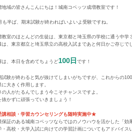
増地域の皆さんこんにちは！城南コベッツ成増教室です！
1月も半ば、期末試験が終わればいよいよ受験ですね。
増教室のほとんどの生徒は、東京都と埼玉県の学校に通う中学
様は、東京都立と埼玉県立の高校入試まであと何日かご存じで
100日
解は、本日を含めてちょうど
です！
期試験が終わると気が抜けてしまいがちですが、これからの10
果に大きく作用します。
りの人がたるんでしまう今こそチャンスですよ。
を抜かずに頑張っていきましょう！
受講相談・学習カウンセリングも随時実施中★
績保証のある城南コベッツならではのノウハウを活かした「効
学・高校・大学入試に向けての学習計画についてもアドバイス