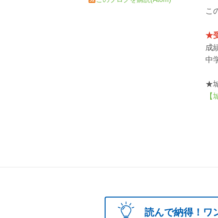
こ
★
成
中
★
【
読んで納得！ワ