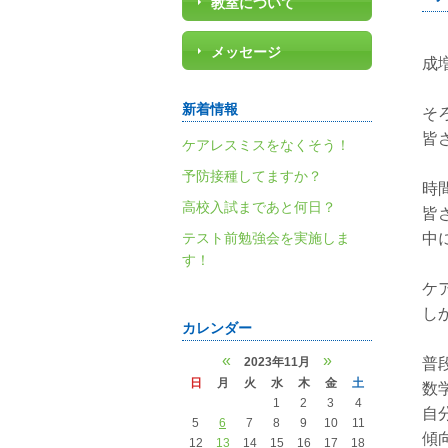
教室について
メッセージ
成
新着情報
そ
皆
ケアレスミスをなくそう！
予防接種してますか？
時
高校入試まであと何日？
皆
テスト前勉強会を実施しま
中
す！
ケ
し
カレンダー
«
»
2023年11月
普
日
月
火
水
木
金
土
数
1
2
3
4
自
5
6
7
8
9
10
11
傾
12
13
14
15
16
17
18