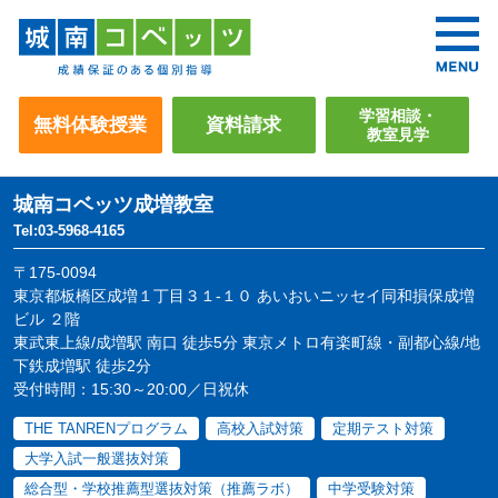
学習相談・
無料体験授業
資料請求
教室見学
城南コベッツ
成増教室
Tel:03-5968-4165
〒175-0094
東京都板橋区成増１丁目３１-１０ あいおいニッセイ同和損保成増
ビル ２階
東武東上線/成増駅 南口 徒歩5分 東京メトロ有楽町線・副都心線/地
下鉄成増駅 徒歩2分
受付時間：15:30～20:00／日祝休
THE TANRENプログラム
高校入試対策
定期テスト対策
大学入試一般選抜対策
総合型・学校推薦型選抜対策（推薦ラボ）
中学受験対策