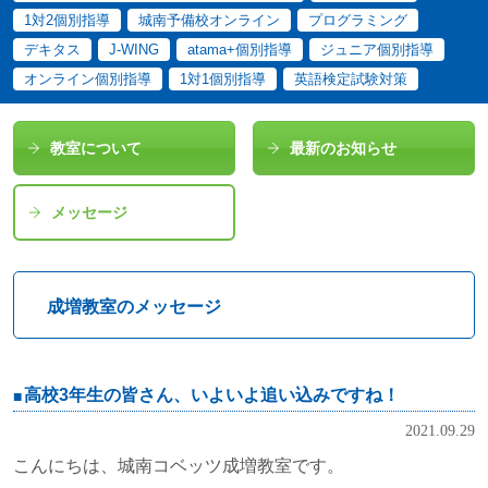
1対2個別指導
城南予備校オンライン
プログラミング
デキタス
J-WING
atama+個別指導
ジュニア個別指導
オンライン個別指導
1対1個別指導
英語検定試験対策
教室について
最新のお知らせ
メッセージ
成増教室のメッセージ
高校3年生の皆さん、いよいよ追い込みですね！
2021.09.29
こんにちは、城南コベッツ成増教室です。