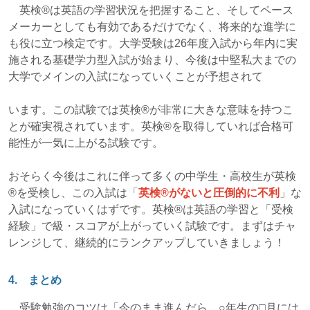
英検®は英語の学習状況を把握すること、そしてペース
メーカーとしても有効であるだけでなく、将来的な進学に
も役に立つ検定です。大学受験は26年度入試から年内に実
施される基礎学力型入試が始まり、今後は中堅私大までの
大学でメインの入試になっていくことが予想されて
います。この試験では英検®が非常に大きな意味を持つこ
とが確実視されています。英検®を取得していれば合格可
能性が一気に上がる試験です。
おそらく今後はこれに伴って多くの中学生・高校生が英検
®を受検し、この入試は「
英検®がないと圧倒的に不利
」な
入試になっていくはずです。英検®は英語の学習と「受検
経験」で級・スコアが上がっていく試験です。まずはチャ
レンジして、継続的にランクアップしていきましょう！
4. まとめ
受験勉強のコツは「今のまま進んだら、○年生の□月には