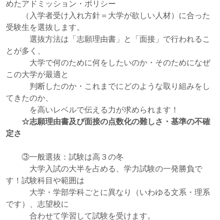
めたアドミッション・ポリシー
（入学者受け入れ方針＝大学が欲しい人材）に合った
受験生を選抜します。
選抜方法は「志願理由書」と「面接」で行われるこ
とが多く、
大学で何のために何をしたいのか・そのためになぜ
この大学が最適と
判断したのか・これまでにどのような取り組みをし
てきたのか、
を高いレベルで伝える力が求められます！
☆志願理由書及び面接の点数化の難しさ・基準の不確
定さ
③一般選抜：試験は高３の冬
大学入試の大半を占める、学力試験の一発勝負で
す！試験科目や範囲は
大学・学部学科ごとに異なり（いわゆる文系・理系
です）、志望校に
合わせて学習して試験を受けます。