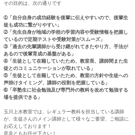
その目的は、次の通りです
➀「自分自身の成功経験を後輩に伝えやすいので、後輩生
徒も成功に繋がりやすい」
➁「先生自身が地域の学校の学習内容や受験情報を把握し
ているので定期テストや受験対策がスムーズ」
➂「過去の先輩講師から受け継がれてきたやり方、手法が
あるので後輩育成の基盤がある」
➃「生徒として在籍していたため、教室長、講師間また生
徒とのコミュニケーションが取れている」
➄「生徒として在籍していたため、教室の方針や生徒への
声掛けタイミング、講師の役割を把握している」
➅「卒塾生に社会勉強及び専門外の教科を改めて勉強する
場を提供できる」
玉川上水教室では、レギュラー教科を担当している講師
が、生徒さんのメイン講師として様々なご要望、ご相談に
お応えしております！
是非ともお任せ下さい！