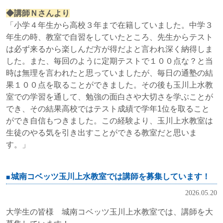
◆講師Ｎさんより
「小学４年生から高校３年まで在籍していました。中学３
年生の時、教室で自習をしていたところ、先生からテスト
は必ず来るから楽しんだ方が得だよと言われ深く納得しま
した。また、毎回のように定期テストで１００点な？と当
時は無理を言われたと思っていましたが、毎日の通塾の結
果１００点を取ることができました。その後も玉川上水教
室での学習を通して、勉強の面白さや大切さを学ぶことが
でき、その結果高校ではテスト成績で学年1位を取ること
ができ自信もつきました。この経験より、玉川上水教室は
生徒のやる気を引き出すことができる教室だと思いま
す。」
城南コベッツ玉川上水教室では講師を募集しています！
2026.05.20
大学生の皆様 城南コベッツ玉川上水教室では、講師を大