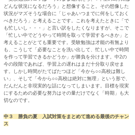
どんな状況になるだろう」と想像すること。その想像した
状況がマズそうな場合に「じゃあいつまでに何をしておく
べきだろう」と考えることです。これを考えたときに「で
も忙しいし・・・」と言い訳をしたくなりますが、そこで
「忙しい中でどうやって時間を取って学習するべきか」と
考えることがとても重要です。受験勉強は才能の有無より
も、こうして「必要なことを洗い出して、忙しい中で時間
を作って学習できるかどうか」が勝負を分けます。中2の
今の段階であれば、学習上の遅れはまだ十分取り戻せま
す。しかし時間がたてばたつほど「今から○○高校は難し
い」、そして「今から○○高校は絶対に無理」という形で、
だんだんと非現実的な話になってしまいます。目標を現実
にするための必要な努力はその量だけでなく「時期」も大
切なのです。
中３ 勝負の夏 入試対策をまとめて進める最後のチャン
ス