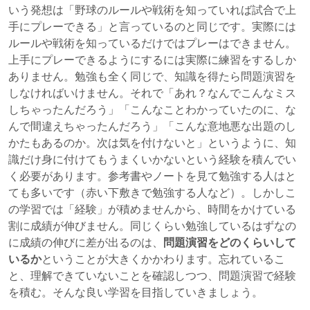
いう発想は「野球のルールや戦術を知っていれば試合で上
手にプレーできる」と言っているのと同じです。実際には
ルールや戦術を知っているだけではプレーはできません。
上手にプレーできるようにするには実際に練習をするしか
ありません。勉強も全く同じで、知識を得たら問題演習を
しなければいけません。それで「あれ？なんでこんなミス
しちゃったんだろう」「こんなことわかっていたのに、な
んで間違えちゃったんだろう」「こんな意地悪な出題のし
かたもあるのか。次は気を付けないと」というように、知
識だけ身に付けてもうまくいかないという経験を積んでい
く必要があります。参考書やノートを見て勉強する人はと
ても多いです（赤い下敷きで勉強する人など）。しかしこ
の学習では「経験」が積めませんから、時間をかけている
割に成績が伸びません。同じくらい勉強しているはずなの
に成績の伸びに差が出るのは、
問題演習をどのくらいして
いるか
ということが大きくかかわります。忘れているこ
と、理解できていないことを確認しつつ、問題演習で経験
を積む。そんな良い学習を目指していきましょう。