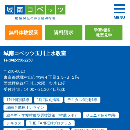
学習相談・
無料体験授業
資料請求
教室見学
城南コベッツ
玉川上水教室
Tel:042-590-2250
〒208-0013
東京都武蔵村山市大南４丁目１５-３ １階
西武拝島線/玉川上水駅 徒歩10分
受付時間：14:00～21:30／日祝休
1対1個別指導
1対2個別指導
デキタス個別指導
城南予備校オンライン
総合型・学校推薦型選抜対策（推薦ラボ）
ジュニア個別指導
デキタス
THE TANRENプログラム