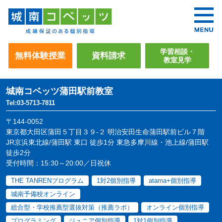
学習相談・
無料体験授業
資料請求
教室見学
城南コベッツ
蒲田駅前教室
Tel:03-5713-7811
〒144-0052
東京都大田区蒲田５丁目３９-２ 明治安田生命蒲田駅前ビル７階
JR京浜東北線/蒲田駅 東口 徒歩1分 東急多摩川線・池上線/蒲田駅
徒歩2分
受付時間：15:30～20:00／日祝休
THE TANRENプログラム
1対2個別指導
atama+個別指導
城南予備校オンライン
総合型・学校推薦型選抜対策（推薦ラボ）
オンライン個別指導
プログラミング
ジュニア個別指導
1対1個別指導