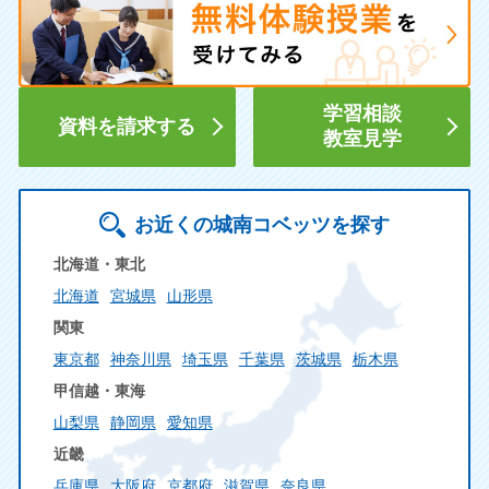
学習相談
資料を請求する
教室見学
お近くの城南コベッツを探す
北海道・東北
北海道
宮城県
山形県
関東
東京都
神奈川県
埼玉県
千葉県
茨城県
栃木県
甲信越・東海
山梨県
静岡県
愛知県
近畿
兵庫県
大阪府
京都府
滋賀県
奈良県