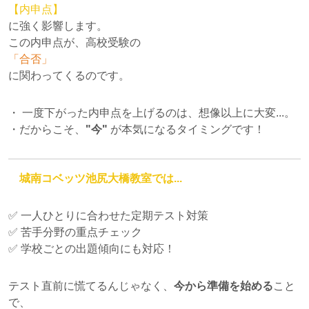
【内申点】
に強く影響します。
この内申点が、高校受験の
「合否」
に関わってくるのです。
・ 一度下がった内申点を上げるのは、想像以上に大変...。
・だからこそ、
"今"
が本気になるタイミングです！
城南コベッツ池尻大橋教室では...
✅ 一人ひとりに合わせた定期テスト対策
✅ 苦手分野の重点チェック
✅ 学校ごとの出題傾向にも対応！
テスト直前に慌てるんじゃなく、
今から準備を始める
こと
で、