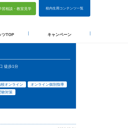
校内生用コンテンツ一覧
学習相談・
教室見学
ツTOP
キャンペーン
口 徒歩1分
備校オンライン
オンライン個別指導
受験対策