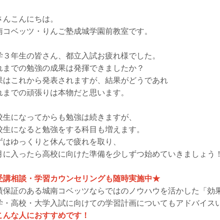
さんこんにちは。
南コベッツ・りんご塾成城学園前教室です。
学３年生の皆さん、都立入試お疲れ様でした。
れまでの勉強の成果は発揮できましたか？
果はこれから発表されますが、結果がどうであれ
れまでの頑張りは本物だと思います。
校生になってからも勉強は続きますが、
校生になると勉強をする科目も増えます。
ずはゆっくりと休んで疲れを取り、
月に入ったら高校に向けた準備を少しずつ始めていきましょう
受講相談・学習カウンセリングも随時実施中★
績保証のある城南コベッツならではのノウハウを活かした「効
学・高校・大学入試に向けての学習計画についてもアドバイス
こんな人におすすめです！