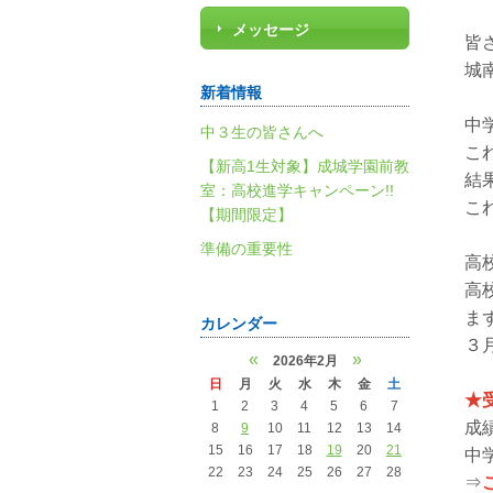
メッセージ
皆
城
新着情報
中
中３生の皆さんへ
こ
【新高1生対象】成城学園前教
結
室：高校進学キャンペーン!!
こ
【期間限定】
準備の重要性
高
高
ま
カレンダー
３
«
»
2026年2月
日
月
火
水
木
金
土
★
1
2
3
4
5
6
7
成
8
9
10
11
12
13
14
15
16
17
18
19
20
21
中
22
23
24
25
26
27
28
⇒