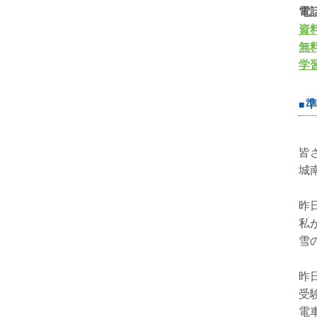
電
資
無
学
準
皆
城
昨
私
雪
昨
受
電