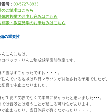
話番号
：
03-5727-3833
料のご請求はこちら
料体験授業のお申し込みはこちら
習相談・教室見学のお申込みはこちら
備の重要性
さんこんにちは。
南コベッツ・りんご塾成城学園前教室です。
日の雪はすごかったですね・・・。
が住んでいる地域は昨日マラソンが開催される予定でしたが、
の影響で中止になりました。
日が生徒の受験でなくて本当に良かったと思いました･･･。
験では普段とは違うことが起こる可能性があります。
車が止まったり、当日体調が良くなかったり・・・。