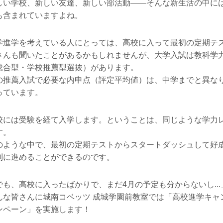
しい学校、新しい友達、新しい部活動
そんな新生活の中に
も含まれていますよね。
学進学を考えている人にとっては、高校に入って最初の定期テ
さんも聞いたことがあるかもしれませんが、大学入試は教科学
総合型・学校推薦型選抜）があります。
の推薦入試で必要な内申点（評定平均値）は、中学までと異な
っています。
校には受験を経て入学します。ということは、同じような学力
す。
のような中で、最初の定期テストからスタートダッシュして好
利に進めることができるのです。
でも、高校に入ったばかりで、まだ4月の予定も分からないし...
んな皆さんに城南コベッツ 成城学園前教室では「高校進学キャ
ンペーン」を実施します！