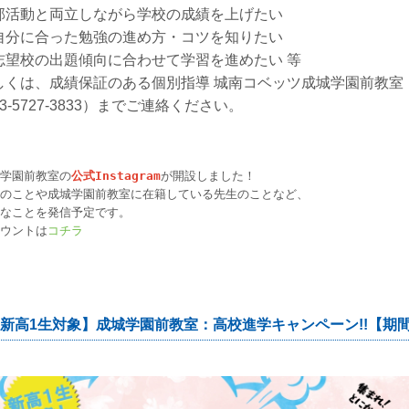
部活動と両立しながら学校の成績を上げたい
自分に合った勉強の進め方・コツを知りたい
志望校の出題傾向に合わせて学習を進めたい 等
しくは、成績保証のある個別指導 城南コベッツ成城学園前教室
3-5727-3833）までご連絡ください。
学園前教室の
公式Instagram
が開設しました！
のことや成城学園前教室に在籍している先生のことなど、
なことを発信予定です。
ウントは
コチラ
新高1生対象】成城学園前教室：高校進学キャンペーン!!【期