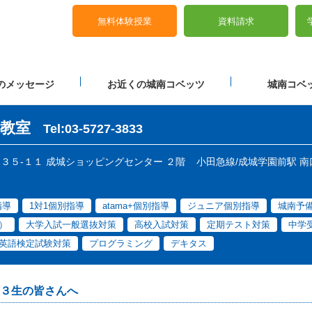
無料体験授業
資料請求
のメッセージ
お近くの城南コベッツ
城南コベッ
教室
Tel:03-5727-3833
丁目３５-１１ 成城ショッピングセンター ２階
小田急線/成城学園前駅 南
指導
1対1個別指導
atama+個別指導
ジュニア個別指導
城南予
）
大学入試一般選抜対策
高校入試対策
定期テスト対策
中学
英語検定試験対策
プログラミング
デキタス
３生の皆さんへ