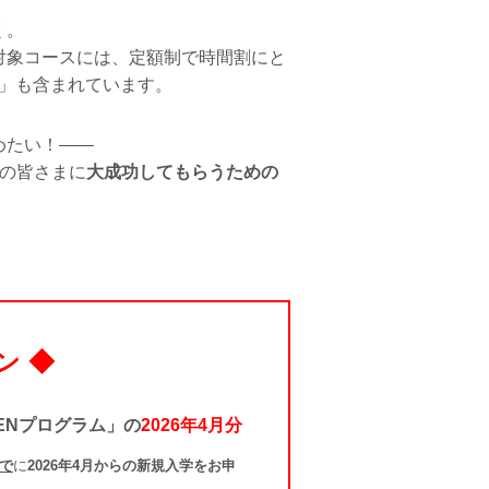
く。
対象コースには、定額制で時間割にと
ム」も含まれています。
めたい！
の皆さまに
大成功してもらうための
ン ◆
RENプログラム」の
2026年4月分
まで
に
2026年4月からの新規入学をお申