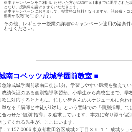
※本キャンペーンをご利用いただいた方が2026年5月末までに退学された
となり、授業料を請求させていただきます。
※本キャンペーンにおきまして、授業料は無料となりますが、諸経費・コ
部掛かる費用がございます。
その他、レギュラー授業の詳細やキャンペーン適用の諸条件
わせください。
 城南コベッツ成城学園前教室 ■
田急線成城学園前駅南口徒歩1分。学習しやすい環境を整えて
、成績保証のある個別指導学習塾。小学生から高校生まで、学
柔軟に対応するとともに、忙しい皆さんのスケジュールに合わ
。単なる「講師と生徒が1対1」という意味での「個別指導」で
に合わせた"個別"指導」を追求しています。本気に寄り添う個
信じてくれる先生が、ここにいます。
所
：〒157-0066 東京都世田谷区成城２丁目３５-１１ 成城シ