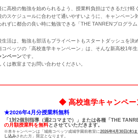
軽に高校の勉強を始められるよう、授業料負担はできるだけ軽
校のスケジュールに合わせて通いやすいように、キャンペーン
われずに都合の良い時に勉強できる「THE TANRENプログラ
校生活は、勉強も部活もプライベートもスタートダッシュを決
南コベッツの「高校進学キャンペーン」は、そんな新高校1年生
ャンペーン
です。
しくは教室までお問い合わせください。
◆ 高校進学キャンペー
★2026年4月分授業料無料
「1対2個別指導（週2コマまで）」または各種「THE TAN
の月額授業料を無料
とさせていただきます。
※本キャンペーンは「城南コベッツ成城学園前教室に
2026年4月30日(木)
し込み
された方」限定となります。