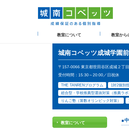
教室について
教室から
城南コベッツ
成城学園前
〒157-0066 東京都世田谷区成城２
受付時間：15:30～20:00／日祝休
THE TANRENプログラム
1対2個別
総合型・学校推薦型選抜対策（推薦ラボ
りんご塾（算数オリンピック対策）
中
教室について