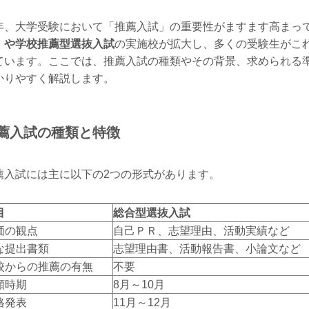
年、大学受験において「推薦入試」の重要性がますます高まっ
）や学校推薦型選抜入試
の実施校が拡大し、多くの受験生がこ
ています。ここでは、推薦入試の種類やその背景、求められる
かりやすく解説します。
薦入試の種類と特徴
薦入試には主に以下の2つの形式があります。
目
総合型選抜入試
価の観点
自己ＰＲ、志望理由、活動実績など
な提出書類
志望理由書、活動報告書、小論文など
校からの推薦の有無
不要
願時期
8月～10月
格発表
11月～12月