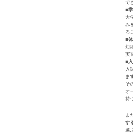
で
■
大
み
る
■
短
実
■
入
ま
そ
オ
持
ま
す
選