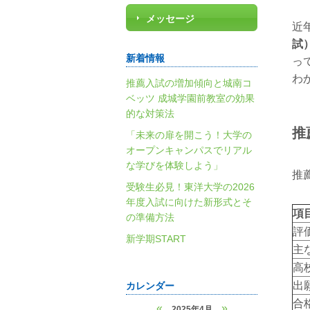
メッセージ
近
試
新着情報
っ
わ
推薦入試の増加傾向と城南コ
ベッツ 成城学園前教室の効果
的な対策法
推
「未来の扉を開こう！大学の
オープンキャンパスでリアル
な学びを体験しよう」
推
受験生必見！東洋大学の2026
年度入試に向けた新形式とそ
項
の準備方法
評
新学期START
主
高
出
カレンダー
合
«
»
2025年4月