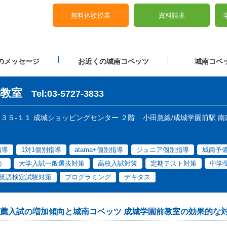
無料体験授業
資料請求
のメッセージ
お近くの城南コベッツ
城南コベッ
教室
Tel:03-5727-3833
丁目３５-１１ 成城ショッピングセンター ２階
小田急線/成城学園前駅 南
指導
1対1個別指導
atama+個別指導
ジュニア個別指導
城南予
）
大学入試一般選抜対策
高校入試対策
定期テスト対策
中学
英語検定試験対策
プログラミング
デキタス
薦入試の増加傾向と城南コベッツ 成城学園前教室の効果的な