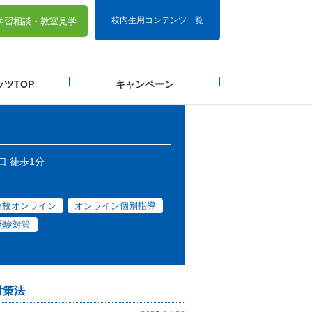
校内生用コンテンツ一覧
学習相談・
教室見学
ツTOP
キャンペーン
口 徒歩1分
備校オンライン
オンライン個別指導
受験対策
対策法