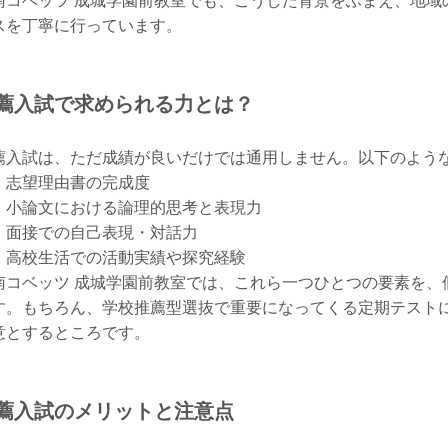
南コベッツ 成城学園前教室でも、こうした背景をふまえ、地域
スを丁寧に行っています。
薦入試で求められる力とは？
薦入試は、ただ成績が良いだけでは通用しません。以下のよう
志望理由書の完成度
小論文における論理的思考と表現力
面接での自己表現・対話力
高校生活での活動実績や探究経験
南コベッツ 成城学園前教室では、これら一つひとつの要素を、
す。もちろん、学校推薦型選抜で重要になってくる定期テスト
意とするところです。
薦入試のメリットと注意点