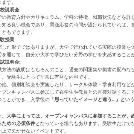
きます。
学校説明会:
学の教育方針やカリキュラム、学科の特徴、就職状況などを詳
を知る良い機会であり、質疑応答の時間が設けられていれば、
こともできます。
体験授業:
縮した形でではありますが、大学で行われている実際の授業を
習を通じて、自分が大学で学びたい分野の学びを実感すること
入試説明会:
試方法の説明はもちろんのこと、過去の問題集や願書の配布な
す。受験生にとって非常に有益な内容です。
の他、個別相談会を実施したり、サークル体験・学食利用など
ープンキャンパスに参加して在学生や教員との直接対話するこ
つことができ、入学後の
「思っていたイメージと違う...」とい
た、
大学によっては、オープンキャンパスに参加することが、
るための必須条件
となっている場合もあります。受験生だけで
ぶ上で欠かせないイベントです。