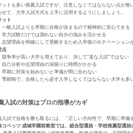
リットも多い推薦入試ですが、注意しなくてはならない点が無
わせて、大学入試方式を上手に活用するようにしましょう。
リット
一般入試よりも早期に合格が決まるので精神的に安心できる
学力試験だけでは測れない自分の強みを活かせる
志望理由を明確にして受験するため入学後のモチベーション
意点
競争率が高い大学も増えており、決して"楽な入試"ではない
自己分析や志望理由の深掘りに時間がかかる
早期に対策を始めないと準備が間に合わない
専願制で、合格したら必ず入学しなくてはならない大学も多
薦入試の対策はプロの指導がカギ
薦入試で合格を勝ち取るには、「正しい方向性で、早期に準備
南コベッツ 成城学園前教室では、総合型選抜・学校推薦型選抜