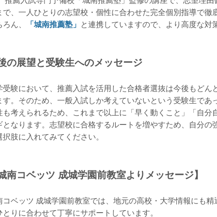
。
推薦入試専門予備校「城南推薦塾」監修の講座で、志望理由
まで、一人ひとりの志望校・個性に合わせた完全個別指導で徹
ちろん、
「城南推薦塾」
と連携していますので、より高度な対
後の展望と受験生へのメッセージ
学受験において、推薦入試を活用した合格者選抜は今後もどん
ます。そのため、一般入試しか考えていないという受験生であ
性も考えられるため、これまで以上に「早く動くこと」「自分
ギとなります。志望校に合格するルートを増やすため、自分の
選択肢に入れてみてください。
城南コベッツ 成城学園前教室よりメッセージ】
南コベッツ 成城学園前教室では、地元の高校・大学情報にも精
ひとりに合わせて丁寧にサポートしています。