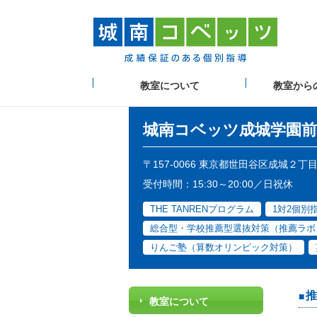
教室について
教室から
城南コベッツ
成城学園前
〒157-0066 東京都世田谷区成城２
受付時間：15:30～20:00／日祝休
THE TANRENプログラム
1対2個別
総合型・学校推薦型選抜対策（推薦ラボ
りんご塾（算数オリンピック対策）
推
教室について