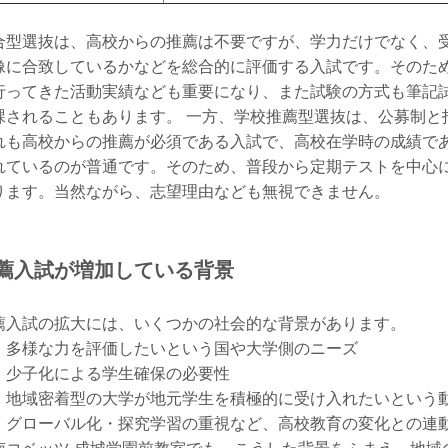
合型選抜は、高校からの推薦は不要ですが、学力だけでなく、
像に合致しているかなどを総合的に評価する入試です。そのた
行ってきた活動実績なども重要になり、また試験の方式も筆記
課されることもあります。 一方、学校推薦型選抜は、公募制と
れも高校からの推薦が必須である入試で、高校在学時の成績で
れているのが普通です。そのため、普段から定期テストを中心
ります。当然ながら、志望理由なども無視できません。
薦入試が増加している背景
薦入試の拡大には、いくつかの社会的な背景があります。
多様な力を評価したいという国や大学側のニーズ
少子化による学生確保の必要性
地域密着型の大学が地元学生を積極的に受け入れたいという
グローバル化・探究学習の重視など、高校教育の変化との連