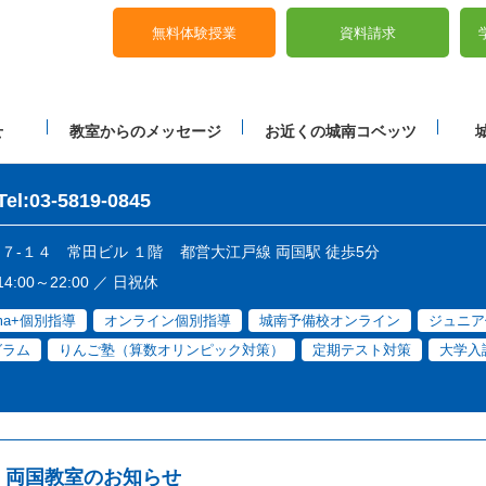
無料体験授業
資料請求
せ
教室からのメッセージ
お近くの城南コベッツ
Tel:03-5819-0845
１７-１４ 常田ビル １階
都営大江戸線 両国駅 徒歩5分
4:00～22:00 ／ 日祝休
ama+個別指導
オンライン個別指導
城南予備校オンライン
ジュニア
グラム
りんご塾（算数オリンピック対策）
定期テスト対策
大学入
両国教室のお知らせ