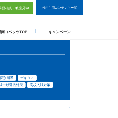
校内生用コンテンツ一覧
学習相談・
教室見学
城南コベッツTOP
キャンペーン
個別指導
デキタス
試一般選抜対策
高校入試対策