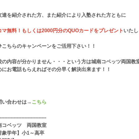
友達を紹介された方、また紹介により入塾された方ともに
コマ無料！もしくは2000円分のQUOカードをプレゼント
いたし
ひこちらのキャンペーンをご活用下さい！！
校の内容が分かりません・・・という方は城南コベッツ両国教
めにお電話もらえればその分早く解決出来ます！！
問い合わせは→
こちら
------------------------------
南コベッツ 両国教室
対象学年】小1～高卒