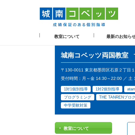
教室について
最新のお知ら
城南コベッツ
両国教室
〒130-0011 東京都墨田区石原２丁目
受付時間：月～金 14:30～22:00 ／ 土 1
1対1個別指導
1対2個別指導
at
プログラミング
THE TANRENプロ
中学受験対策
教室について