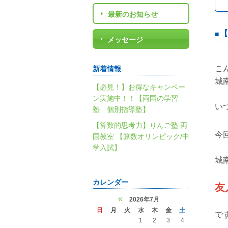
最新のお知らせ
【
メッセージ
こ
新着情報
城
【必見！】お得なキャンペー
ン実施中！！【両国の学習
い
塾 個別指導塾】
【算数的思考力】りんご塾 両
今
国教室 【算数オリンピック/中
学入試】
城
カレンダー
友
«
2026年7月
日
月
火
水
木
金
土
で
1
2
3
4