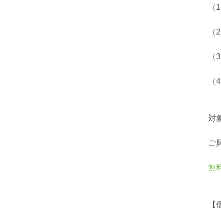
（
（
（
（
対
ご
無
【