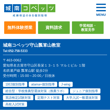
学習相談・
無料体験授業
資料請求
教室見学
城南コベッツ
守山瓢箪山教室
Tel:052-758-5333
〒463-0062
愛知県名古屋市守山区長栄１３-１５ マルミビル １階
名鉄瀬戸線 瓢箪山駅 徒歩2分
受付時間：15:00～20:00／日祝休
1対2個別指導
atama+個別指導
J-wing
総合型・学校推薦型選抜対策（推薦ラボ）
ジュニア個別指導
英語検定試験対策
定期テスト対策
大学入試一般選抜対策
高校入試対策