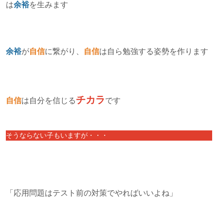
は
余裕
を生みます
余裕
が
自信
に繋がり、
自信
は自ら勉強する姿勢を作ります
チカラ
自信
は自分を信じる
です
そうならない子もいますが・・・
「応用問題はテスト前の対策でやればいいよね」