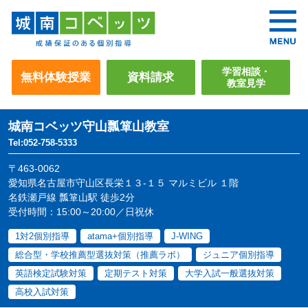
学習相談・
無料体験授業
資料請求
教室見学
城南コベッツ
守山瓢箪山教室
Tel:052-758-5333
〒463-0062
愛知県名古屋市守山区長栄１３-１５ マルミビル １階
名鉄瀬戸線 瓢箪山駅 徒歩2分
受付時間：15:00～20:00／日祝休
1対2個別指導
atama+個別指導
J-WING
総合型・学校推薦型選抜対策（推薦ラボ）
ジュニア個別指導
英語検定試験対策
定期テスト対策
大学入試一般選抜対策
高校入試対策