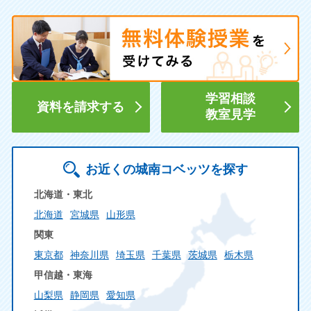
学習相談
資料を請求する
教室見学
お近くの城南コベッツを探す
北海道・東北
北海道
宮城県
山形県
関東
東京都
神奈川県
埼玉県
千葉県
茨城県
栃木県
甲信越・東海
山梨県
静岡県
愛知県