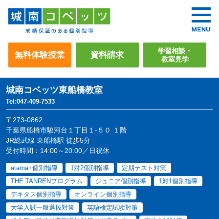
学習相談・
無料体験授業
資料請求
教室見学
城南コベッツ
東船橋教室
Tel:047-409-7533
〒273-0862
千葉県船橋市駿河台１丁目１-５０ １階
JR総武線 東船橋駅 徒歩5分
受付時間：14:00～20:00／日祝休
atama+個別指導
1対2個別指導
定期テスト対策
THE TANRENプログラム
ジュニア個別指導
1対1個別指導
デキタス個別指導
オンライン個別指導
大学入試一般選抜対策
英語検定試験対策