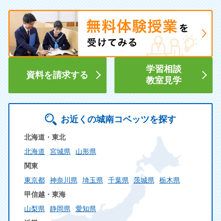
学習相談
資料を請求する
教室見学
お近くの城南コベッツを探す
北海道・東北
北海道
宮城県
山形県
関東
東京都
神奈川県
埼玉県
千葉県
茨城県
栃木県
甲信越・東海
山梨県
静岡県
愛知県