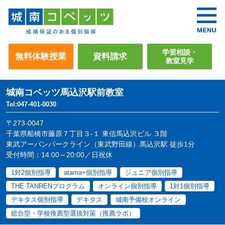
学習相談・
無料体験授業
資料請求
教室見学
城南コベッツ
馬込沢駅前教室
Tel:047-401-0030
〒273-0047
千葉県船橋市藤原７丁目３-１ 東信馬込沢ビル ３階
東武アーバンパークライン（東武野田線）馬込沢駅 徒歩1分
受付時間：14:00～20:00／日祝休
1対2個別指導
atama+個別指導
ジュニア個別指導
THE TANRENプログラム
オンライン個別指導
1対1個別指導
デキタス個別指導
デキタス
城南予備校オンライン
総合型・学校推薦型選抜対策（推薦ラボ）