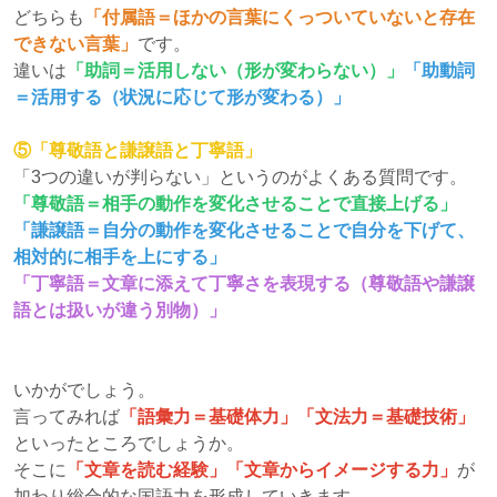
どちらも
「付属語＝ほかの言葉にくっついていないと存在
できない言葉」
です。
違いは
「助詞＝活用しない（形が変わらない）」
「助動詞
＝活用する（状況に応じて形が変わる）」
⑤「尊敬語と謙譲語と丁寧語」
「3つの違いが判らない」というのがよくある質問です。
「尊敬語＝相手の動作を変化させることで直接上げる」
「謙譲語＝自分の動作を変化させることで自分を下げて、
相対的に相手を上にする」
「丁寧語＝文章に添えて丁寧さを表現する（尊敬語や謙譲
語とは扱いが違う別物）」
いかがでしょう。
言ってみれば
「語彙力＝基礎体力」「文法力＝基礎技術」
といったところでしょうか。
そこに
「文章を読む経験」「文章からイメージする力」
が
加わり総合的な国語力を形成していきます。