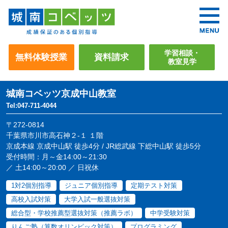
学習相談・
無料体験授業
資料請求
教室見学
城南コベッツ
京成中山教室
Tel:047-711-4044
〒272-0814
千葉県市川市高石神２-１ １階
京成本線 京成中山駅 徒歩4分 / JR総武線 下総中山駅 徒歩5分
受付時間：月～金14:00～21:30
／ 土14:00～20:00 ／ 日祝休
1対2個別指導
ジュニア個別指導
定期テスト対策
高校入試対策
大学入試一般選抜対策
総合型・学校推薦型選抜対策（推薦ラボ）
中学受験対策
りんご塾（算数オリンピック対策）
プログラミング