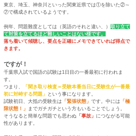
東京、埼玉、神奈川といった関東近県では①を除いた②～
⑦で構成されているようです。
例年、問題難度としては（英語のそれと違い、）
取り立て
て対策を立てるほど難しいことはない様です。
落ち着いて傾聴し、要点を正確にメモできていれば得点で
きます。
ですが！
千葉県入試で国語の試験は1日目の一番最初に行われま
す。
つまり、
「聞き取り検査＝受験本番当日に受験生が一番最
初に対峙する問題」
という事になります。
試験初日、大抵の受験生は
「緊張状態」
です。中には
「極
限状態！」
までガチガチという方もいることでしょう。
そうなると簡単な問題でも思わぬ
「事故」
につながる可能
性があります。