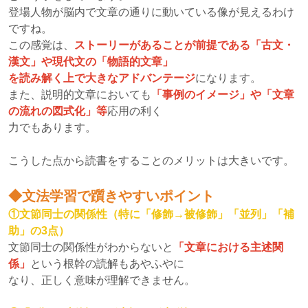
登場人物が脳内で文章の通りに動いている像が見えるわけ
ですね。
この感覚は、
ストーリーがあることが前提である「古文・
漢文」や現代文の「物語的文章」
を読み解く上で大きなアドバンテージ
になります。
また、説明的文章においても
「事例のイメージ」や「文章
の流れの図式化」等
応用の利く
力でもあります。
こうした点から読書をすることのメリットは大きいです。
◆文法学習で躓きやすいポイント
①文節同士の関係性（特に「修飾→被修飾」「並列」「補
助」の3点）
文節同士の関係性がわからないと
「文章における主述関
係」
という根幹の読解もあやふやに
なり、正しく意味が理解できません。