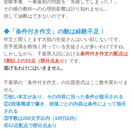
受験本番、一番最初の問題を「失敗してしまった！」
その後の教科への心理的影響は計り知れません...
決して油断はできないのです。
◆「条件付き作文」の敵は経験不足！
作文と聞くとまず大抵の生徒さんはいい顔しないです。
苦手意識を根強く持っている生徒さんが多いわけですね。
しかしながら、千葉県入試における
条件付き作文の配点は
1割以上の12点（部分点あり）
です。
逃げるわけにはいきません。
千葉県の「条件付き作文」の出題形式はここ数年変わりま
せん。
①短い本文があり、その内容に沿った条件が提示される
②2段落構成で書き、段落ごとの内容は条件によって指示
される
③字数は200文字以内（10行以内）
④12点配点で部分点あり