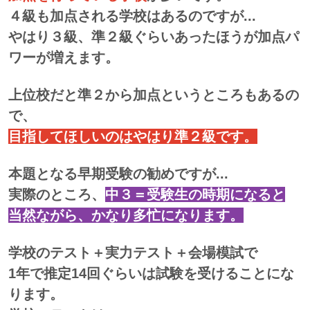
４級も加点される学校はあるのですが...
やはり３級、準２級ぐらいあったほうが加点パ
ワーが増えます。
上位校だと準２から加点というところもあるの
で、
目指してほしいのはやはり準２級です。
本題となる早期受験の勧めですが...
実際のところ、
中３＝受験生の時期になると
当然ながら、かなり多忙になります。
学校のテスト＋実力テスト＋会場模試で
1年で推定14回ぐらいは
試験を受けることにな
ります。