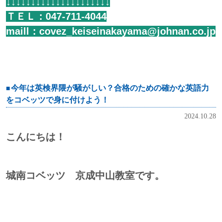
↓↓↓↓↓↓↓↓↓↓↓↓↓↓↓↓↓↓↓↓↓
ＴＥＬ：
047-711-4044
maill：covez_keiseinakayama@johnan.co.jp
今年は英検界隈が騒がしい？合格のための確かな英語力
をコベッツで身に付けよう！
2024.10.28
こんにちは！
城南コベッツ 京成中山教室です。