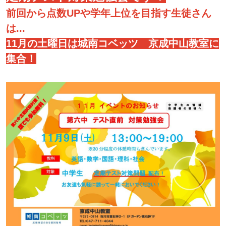
前回から点数UPや学年上位を目指す生徒さん
は...
11月の土曜日は城南コベッツ 京成中山教室に
集合！