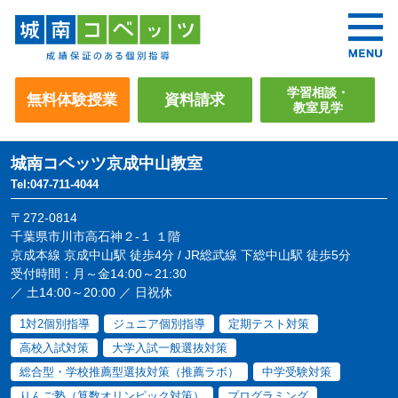
学習相談・
無料体験授業
資料請求
教室見学
城南コベッツ
京成中山教室
Tel:047-711-4044
〒272-0814
千葉県市川市高石神２-１ １階
京成本線 京成中山駅 徒歩4分 / JR総武線 下総中山駅 徒歩5分
受付時間：月～金14:00～21:30
／ 土14:00～20:00 ／ 日祝休
1対2個別指導
ジュニア個別指導
定期テスト対策
高校入試対策
大学入試一般選抜対策
総合型・学校推薦型選抜対策（推薦ラボ）
中学受験対策
りんご塾（算数オリンピック対策）
プログラミング