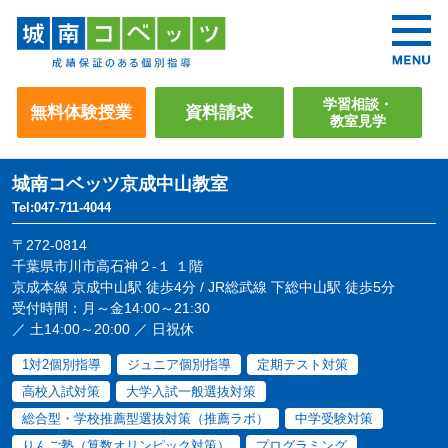
学習相談・
無料体験授業
資料請求
教室見学
城南コベッツ
京成中山教室
Tel:047-711-4044
〒272-0814
千葉県市川市高石神２-１ １階
京成本線 京成中山駅 徒歩4分 / JR総武線 下総中山駅 徒歩5分
受付時間：月～金14:00～21:30
／ 土14:00～20:00 ／ 日祝休
1対2個別指導
ジュニア個別指導
定期テスト対策
高校入試対策
大学入試一般選抜対策
総合型・学校推薦型選抜対策（推薦ラボ）
中学受験対策
りんご塾（算数オリンピック対策）
プログラミング