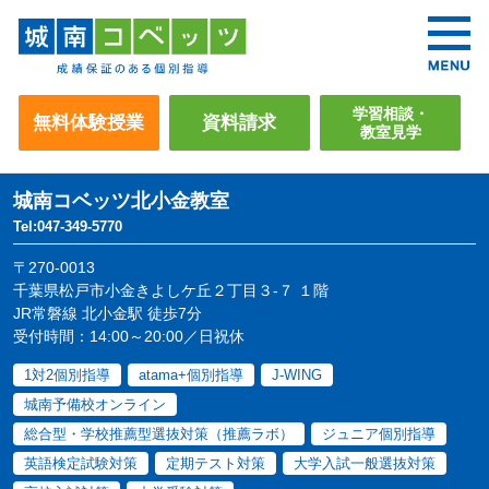
学習相談・
無料体験授業
資料請求
教室見学
城南コベッツ
北小金教室
Tel:047-349-5770
〒270-0013
千葉県松戸市小金きよしケ丘２丁目３-７ １階
JR常磐線 北小金駅 徒歩7分
受付時間：14:00～20:00／日祝休
1対2個別指導
atama+個別指導
J-WING
城南予備校オンライン
総合型・学校推薦型選抜対策（推薦ラボ）
ジュニア個別指導
英語検定試験対策
定期テスト対策
大学入試一般選抜対策