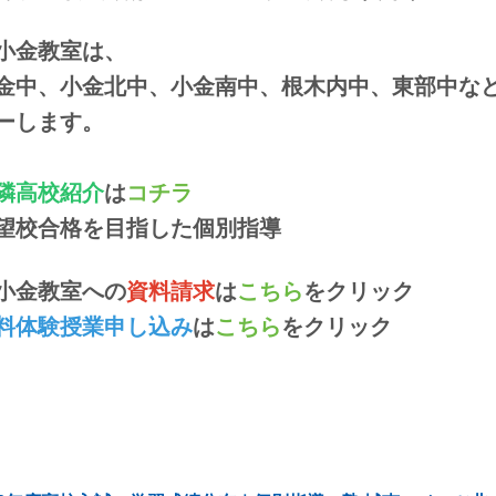
小金教室は、
金中、小金北中、小金南中、根木内中、東部中な
ーします。
隣高校紹介
は
コチラ
望校合格を目指した個別指導
小金教室への
資料請求
は
こちら
をクリック
料体験授業申し込み
は
こちら
をクリック