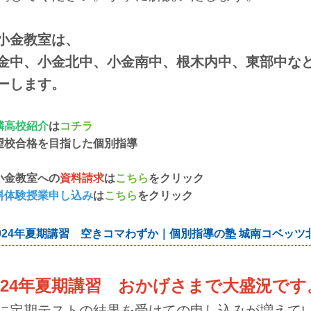
小金教室は、
金中、小金北中、小金南中、根木内中、東部中な
ーします。
隣高校紹介
は
コチラ
望校合格を目指した個別指導
小金教室への
資料請求
は
こちら
をクリック
料体験授業申し込み
は
こちら
をクリック
024年夏期講習 空きコマわずか｜個別指導の塾 城南コベッツ
024年夏期講習 おかげさまで大盛況です
に定期テストの結果を受けての申し込みが増えて