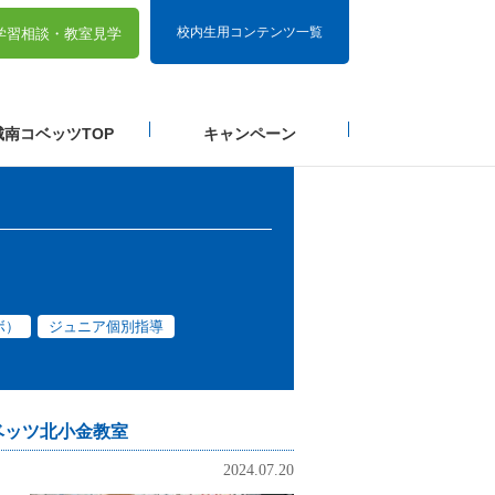
校内生用コンテンツ一覧
学習相談・
教室見学
城南コベッツTOP
キャンペーン
ボ）
ジュニア個別指導
ベッツ北小金教室
2024.07.20