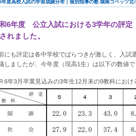
6年度高校入試の学習成績分布｜個別指導の塾 城南コベッツ北
和6年度 公立入試における3学年の評定
されました。
前にも評定は各中学校でばらつきが激しく、入試
議しましたが、今年度（現高1生）は以下の数値で
Ｒ6年3月卒業見込みの3年生12月末の9教科にお