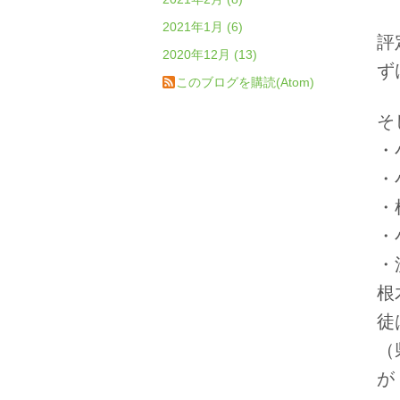
2021年1月 (6)
評
2020年12月 (13)
ず
このブログを購読(Atom)
そ
・
・
・
・
・
根
徒
（
が