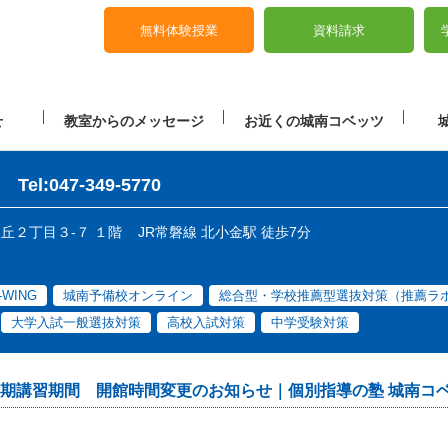
無料体験授業
資料請求
せ
教室からのメッセージ
お近くの城南コベッツ
Tel:047-349-5770
ケ丘２丁目３-７ １階
JR常磐線 北小金駅 徒歩7分
-WING
城南予備校オンライン
総合型・学校推薦型選抜対策（推薦ラ
大学入試一般選抜対策
高校入試対策
中学受験対策
期講習期間 開館時間変更のお知らせ｜個別指導の塾 城南コ