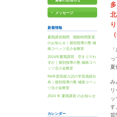
最新のお知らせ
多
メッセージ
北
り
新着情報
（
夏期講習期間 開館時間変更
のお知らせ｜個別指導の塾 城
南コベッツ北小金教室
「
2024年夏期講習 空きコマわ
っ
ずか｜個別指導の塾 城南コベ
夏
ッツ北小金教室
R6年度高校入試の学習成績分
み
布｜個別指導の塾 城南コベッ
ツ北小金教室
リ
2024 年 夏期講習 のお知らせ
ッ
す
カレンダー
質