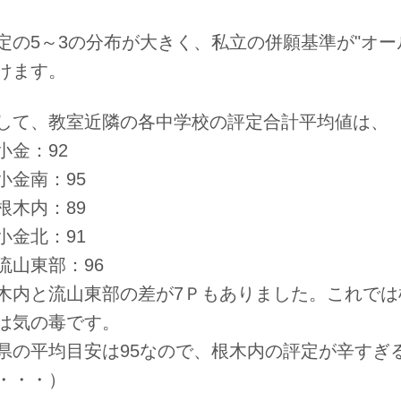
定の5～3の分布が大きく、私立の併願基準が"オー
けます。
して、教室近隣の各中学校の評定合計平均値は、
小金：92
小金南：95
根木内：89
小金北：91
流山東部：96
木内と流山東部の差が7Ｐもありました。これでは
は気の毒です。
県の平均目安は95なので、根木内の評定が辛すぎ
・・・）