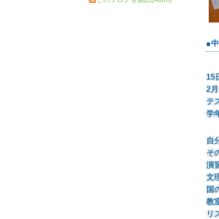
中
15
2
月
テ
学
自
そ
演
文
国
教
リ