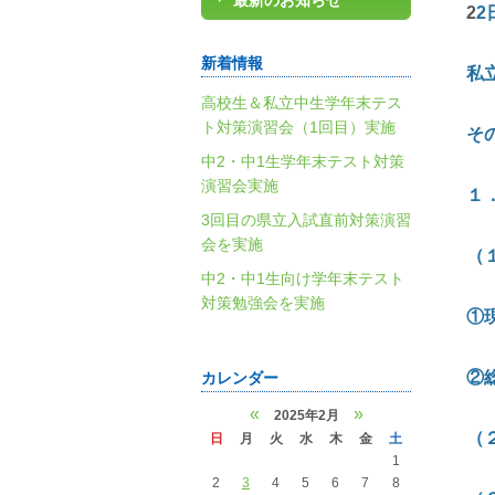
最新のお知らせ
2
2
新着情報
私
高校生＆私立中生学年末テス
ト対策演習会（1回目）実施
中2・中1生学年末テスト対策
演習会実施
１
3回目の県立入試直前対策演習
会を実施
（
中2・中1生向け学年末テスト
対策勉強会を実施
①
②
カレンダー
«
»
2025年2月
（
日
月
火
水
木
金
土
1
2
3
4
5
6
7
8