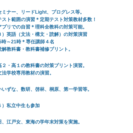
セミナー、リード
Light
、プログレス等。
テスト範囲の演習
＊定期テスト対策教材多数！
アプリでの自習
＊理科全教科の対策可能。
３）英語（文法・構文・読解）の対策演習
15時～21時＊専任講師４名
読解教科書・教科書補修プリント。
高
２・高１の教科書の対策プリント演習
。
文法学校専用教材の演習
。
いいずな、数研、啓林、桐原、第一学習等。
４）私立中生も参加
田、江戸女、東海の学年末対策を実施。