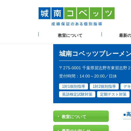
教室について
最新
城南コベッツ
ブレーメ
〒275-0001 千葉県習志野市東習志
受付時間：14:00～20:00／日休
1対1個別指導
1対2個別指導
デキ
英語検定試験対策
定期テスト対策
高
教室について