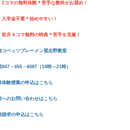
．2
コマの無料体験＊苦手な教科がお奨め！
．入学金不要＊始めやすい！
．初月４コマ無料の特典＊苦手を克服！
南コベッツブレーメン習志野教室
047
－455
－6087
（14
時～21
時）
料体験授業の申込はこちら
室へのお問い合わせはこちら
料請求の申込はこちら