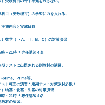
３）受験科目の苦手単元を残さない。
験科目（英数理古）の学習に力を入れる。
．実施内容と実施日時
１）数学（I・A、Ⅱ、B、C）の対策演習
15時～21時 ＊専任講師４名
定期テストに出題される副教材の演習
。
i-prime
、Prime等
。
テスト範囲の演習
＊定期テスト対策教材多数！
２）物基・化基・生基の
対策
演習
15時～21時 ＊専任講師４名
副教材の演習。