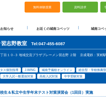
無料体験授業
資料請求
のお知らせ
お近くの城南コベッツ
城南コベッ
ン習志野教室
Tel:047-455-6087
野２丁目１０-３ 地域交流プラザブレーメン習志野 ２階
京成電鉄：実籾駅
タス個別指導
J-WING
城南予備校オンライン
総合型・学校推薦
大学入試一般選抜対策
高校入試対策
中学受験対策
校生＆私立中生学年末テスト対策演習会（1回目）実施