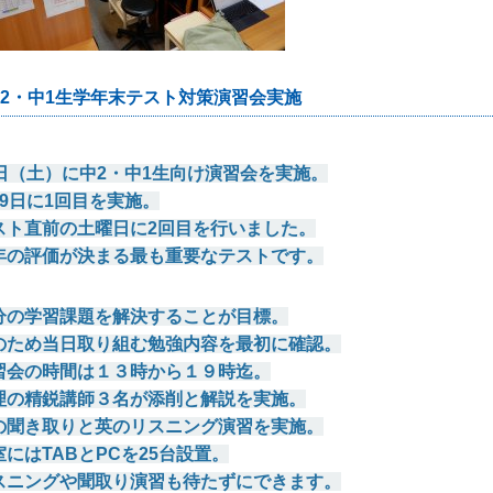
2・中1生学年末テスト対策演習会実施
日（土）に中2・中1生向け演習会を実施。
9日に1回目を実施。
スト直前の土曜日に2回目を行いました。
年の評価が決まる最も重要なテストです。
分の学習課題を解決することが目標。
のため当日取り組む勉強内容を最初に確認。
習会の時間は１３時から１９時迄。
理の精鋭講師３名が添削と解説を実施。
の聞き取りと英のリスニング演習を実施。
室にはTABとPCを25台設置。
スニングや聞取り演習も待たずにできます。