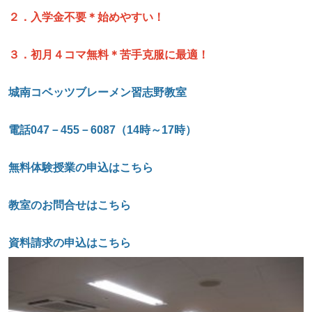
２．入学金不要＊始めやすい！
３．初月４コマ無料＊苦手克服に最適！
城南コベッツブレーメン習志野教室
電話
047
－
455
－
6087
（
14
時～
17
時）
無料体験授業の申込はこちら
教室のお問合せはこちら
資料請求の申込はこちら