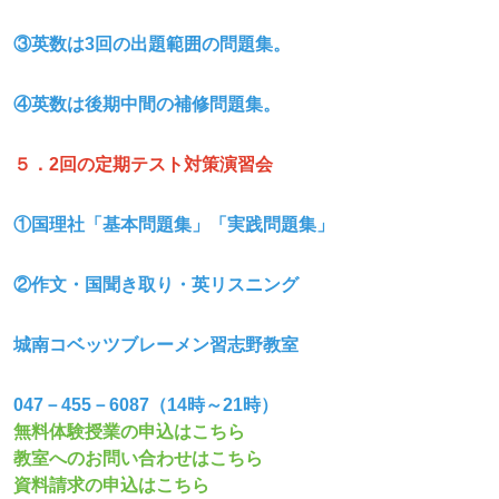
③英数は3
回の出題範囲の問題集。
④英数は後期中間の補修問題集。
５．2
回の定期テスト対策演習会
①国理社「基本問題集」「実践問題集」
②作文・国聞き取り・英リスニング
城南コベッツブレーメン習志野教室
047
－455
－6087
（14
時～21
時）
無料体験授業の申込はこちら
教室へのお問い合わせはこちら
資料請求の申込はこちら