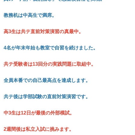
教務机は中高生で満席。
高3
生は共テ直前対策演習の真最中。
4
名が年末年始も教室で自習を続けました。
共テ受験者は13
回分の実践問題に取組中。
全員本番での自己最高点を達成します。
共テ後は学部試験の直前対策演習です。
中3
生は12
日が最後の外部模試。
2
週間後は私立入試に挑みます。