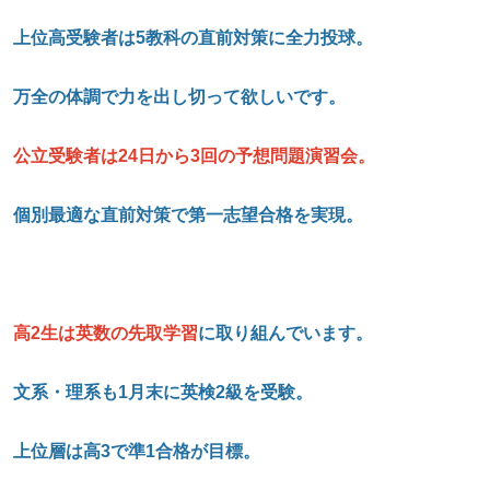
上位高受験者は5
教科の直前対策に全力投球。
万全の体調で力を出し切って欲しいです。
公立受験者は24
日から3
回の予想問題演習会。
個別最適な直前対策で第一志望合格を実現。
高2
生は英数の先取学習
に取り組んでいます。
文系・理系も1
月末に英検2
級を受験。
上位層は高3
で準1
合格が目標。