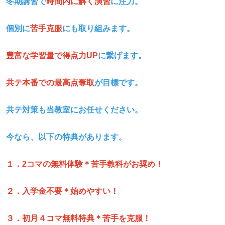
冬期講習で
時間内に解く演習
に注力。
個別に
苦手克服
にも取り組みます。
豊富な学習量で得点力UP
に繋げます。
共テ本番での最高点奪取
が目標
です。
共テ対策も当教室にお任せください。
今なら、以下の特典があります。
１．2
コマの無料体験＊苦手教科がお奨め！
２．入学金不要＊始めやすい！
３．初月４コマ無料特典＊苦手を克服！