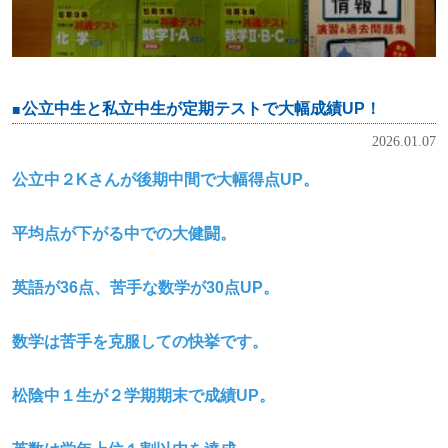
公立中生と私立中生が定期テストで大幅成績UP！
2026.01.07
公立中２K
さんが後期中間で大幅得点UP
。
平均点が下がる中での大健闘。
英語が36
点、苦手な数学が30
点UP
。
数学は苦手を克服しての快挙です。
松陰中１生が２学期期末で成績UP
。