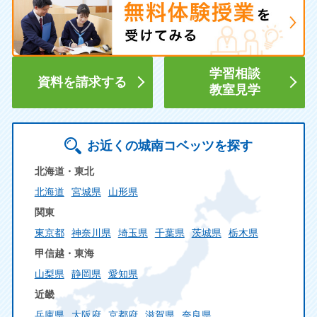
学習相談
資料を請求する
教室見学
お近くの城南コベッツを探す
北海道・東北
北海道
宮城県
山形県
関東
東京都
神奈川県
埼玉県
千葉県
茨城県
栃木県
甲信越・東海
山梨県
静岡県
愛知県
近畿
兵庫県
大阪府
京都府
滋賀県
奈良県