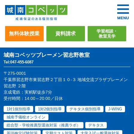
学習相談・
無料体験授業
資料請求
教室見学
城南コベッツ
ブレーメン習志野教室
Tel:047-455-6087
〒275-0001
千葉県習志野市東習志野２丁目１０-３ 地域交流プラザブレーメン
習志野 ２階
京成電鉄：実籾駅徒歩7分
受付時間：14:00～20:00／日休
1対1個別指導
1対2個別指導
デキタス個別指導
J-WING
城南予備校オンライン
総合型・学校推薦型選抜対策（推薦ラボ）
デキタス
英語検定試験対策
定期テスト対策
大学入試一般選抜対策