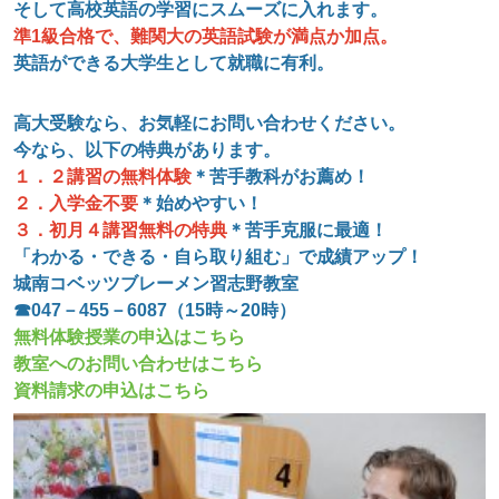
そして高校英語の学習にスムーズに入れます。
準1級合格で、難関大の英語試験が満点か加点。
英語ができる大学生として就職に有利。
高大受験なら、お気軽にお問い合わせください。
今なら、以下の特典があります。
１．２講習の無料体験
＊苦手教科がお薦め！
２．入学金不要
＊始めやすい！
３．初月４講習無料の特典
＊
苦手克服に最適！
「わかる・できる・自ら取り組む」で成績アップ！
城南コベッツブレーメン習志野教室
☎047－455－6087（15時～20時）
無料体験授業の申込はこちら
教室へのお問い合わせはこちら
資料請求の申込はこちら