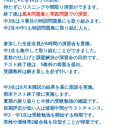
TAB
とPCを16台フル活用。
待たずにリスニングや聞取り演習ができます。
終了後は
基本問題集と実践問題での演習。
中3生は３番目の特訓問題集にも取り組みます。
中2生や中1も特訓問題集に取り組む人も。
参加した生徒全員が6時間の演習会を貫徹。
中1生も集中して取り組むことができました。
直前の仕上げと課題解決が演習会の目的です。
テスト終了後は、5教科の答案を提出。
受講教科は解き直しを必ず行います。
中3生は8月末摸試の結果を基に面談を実施。
期末テスト終了後に実施します。
夏期の振り返りと今後の受験勉強の確認です。
前期評定が低い人は後期中間がラストチャンス。
中2・中1生は受験勉強を開始する時期です。
英検や漢検準2級合格を目指すことが得策です。