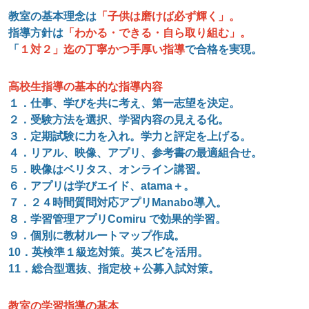
教室の基本理念は
「子供は磨けば必ず輝く」。
指導方針は
「わかる・できる・自ら取り組む」。
「
１対２」迄の丁寧かつ手厚い指導
で合格を実現。
高校生指導の基本的な指導内容
１．仕事、学びを共に考え、第一志望を決定。
２．受験方法を選択、学習内容の見える化。
３．定期試験に力を入れ。学力と評定を上げる。
４．リアル、映像、アプリ、参考書の最適組合せ。
５．映像はベリタス、オンライン講習。
６．アプリは学びエイド、atama＋。
７．２４時間質問対応アプリManabo導入。
８．学習管理アプリComiru で効果的学習。
９．個別に教材ルートマップ作成。
10
．英検準１級迄対策。英スピを活用。
11
．総合型選抜、指定校＋公募入試対策。
教室の学習指導の基本