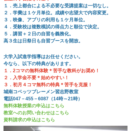
１．売上都合による不必要な受講提案は一切なし。
２．学費は１ケ月単位。成績や志望大で内容変更。
３．映像、アプリの利用も１ケ月単位。
４．受験校は複数模試の得点力と順位で決定。
５．講習＋２日の自習を義務化。
高３生は日祭日も自習ブースを開放。
大学入試進学指導はお任せください。
今なら、以下の特典があります。
１．2コマの無料体験＊苦手な教科がお奨め！
２．入学金不要＊始めやすい！
３．初月４コマ無料の特典＊苦手を克服！
城南コベッツブレーメン習志野教室
電話047－455－6087（14時～21時）
無料体験授業の申込はこちら
教室へのお問い合わせはこちら
資料請求の申込はこちら