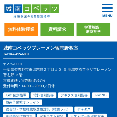
学習相談・
無料体験授業
資料請求
教室見学
城南コベッツ
ブレーメン習志野教室
Tel:047-455-6087
〒275-0001
千葉県習志野市東習志野２丁目１０-３ 地域交流プラザブレーメン
習志野 ２階
京成電鉄：実籾駅徒歩7分
受付時間：14:00～20:00／日休
1対1個別指導
1対2個別指導
デキタス個別指導
J-WING
城南予備校オンライン
総合型・学校推薦型選抜対策（推薦ラボ）
デキタス
英語検定試験対策
定期テスト対策
大学入試一般選抜対策