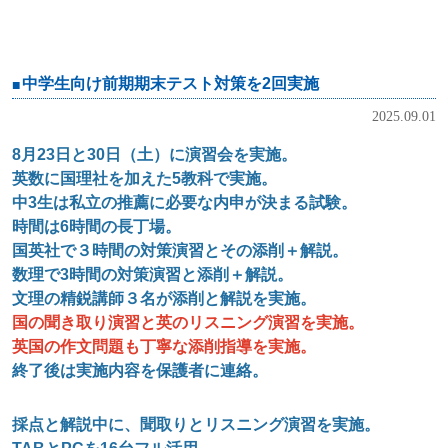
中学生向け前期期末テスト対策を2回実施
2025.09.01
8
月23日と30日（土）に演習会を実施。
英数に国理社を加えた5教科で実施。
中3生は私立の推薦に必要な内申が決まる試験。
時間は6時間の長丁場。
国英社で３時間の対策演習とその添削＋解説。
数理で3時間の対策演習と添削＋解説。
文理の精鋭講師３名が添削と解説を実施。
国の聞き取り演習
と
英のリスニング演習
を実施。
英国の作文問題も丁寧な添削指導
を実施。
終了後は実施内容を保護者に連絡。
採点と解説中に、聞取りとリスニング演習を実施。