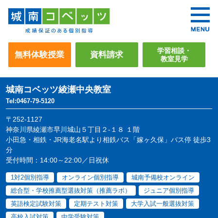
学習相談・
無料体験授業
資料請求
教室見学
城南コベッツ
綾瀬中央教室
Tel:0467-79-5120
〒252-1127
神奈川県綾瀬市早川城山５丁目２-１８ １階
小田急・相鉄・JR海老名駅より相鉄バス「嫁ヶ久保」バス停 徒歩3
分
受付時間：14:00～22:00／日祝休
1対2個別指導
オンライン個別指導
城南予備校オンライン
総合型・学校推薦型選抜対策（推薦ラボ）
ジュニア個別指導
英語検定試験対策
定期テスト対策
大学入試一般選抜対策
高校入試対策
中学受験対策