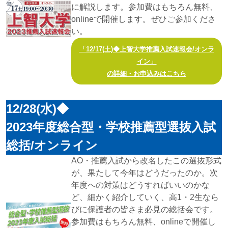
に解説します。参加費はもちろん無料、
onlineで開催します。ぜひご参加くださ
い。
「12/17(土)◆上智大学推薦入試速報会/オンラ
イン」
の詳細・お申込みはこちら
12/28(水)◆
2023年度総合型・学校推薦型選抜入試
総括/オンライン
AO・推薦入試から改名したこの選抜形式
が、果たして今年はどうだったのか。次
年度への対策はどうすればいいのかな
ど、細かく紹介していく、高1・2生なら
びに保護者の皆さま必見の総括会です。
参加費はもちろん無料、onlineで開催し