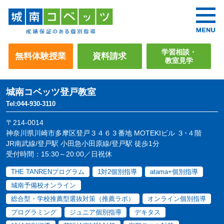
学習相談・
無料体験授業
資料請求
教室見学
城南コベッツ
登戸教室
Tel:044-930-3110
〒214-0014
神奈川県川崎市多摩区登戸３４６３番地 MOTEKIビル ３･４階
JR南武線/登戸駅 小田急小田原線/登戸駅 徒歩1分
受付時間：15:30～20:00／日祝休
THE TANRENプログラム
1対2個別指導
atama+個別指導
城南予備校オンライン
総合型・学校推薦型選抜対策（推薦ラボ）
オンライン個別指導
プログラミング
ジュニア個別指導
デキタス