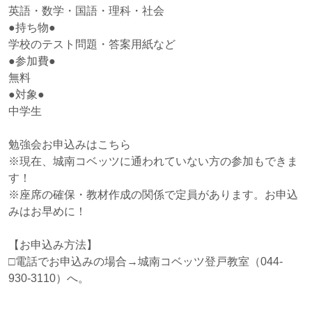
英語・数学・国語・理科・社会
●持ち物●
学校のテスト問題・答案用紙など
●参加費●
無料
●対象●
中学生
勉強会お申込みはこちら
※現在、城南コベッツに通われていない方の参加もできま
す！
※座席の確保・教材作成の関係で定員があります。お申込
みはお早めに！
【お申込み方法】
□電話でお申込みの場合→城南コベッツ登戸教室（044-
930-3110）へ。