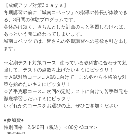
【成績アップ対策3ｄａｙｓ】
冬期講習の前に「城南コベッツ」の指導の特長が体験でき
る、3日間の体験プログラムです。
冬休みは短く、きちんとした計画のもと学習しなければ、
あっという間に終わってしまいます。
城南コベッツでは、皆さんの冬期講習への意欲も引き出し
ます。
☆定期テスト対策コース...使っている教科書に合わせて勉
強して、テストの点数を上げたいキミにピッタリ！
☆入試対策コース...入試に向けて、この冬から本格的な対
策を始めたいキミにピッタリ！
☆苦手克服コース... 次回の定期テストに向けて苦手単元を
徹底学習したいキミにピッタリ！
いずれかのコースをお選びの上、ぜひご参加ください。
●参加費●
特別価格 2,640円（税込）＜80分×3コマ＞