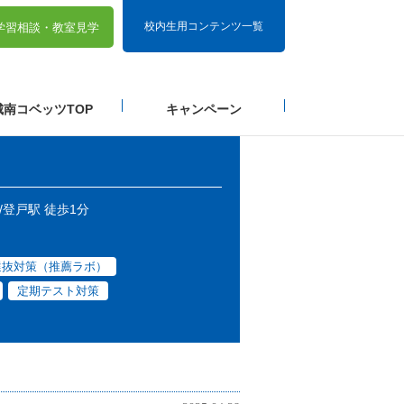
校内生用コンテンツ一覧
学習相談・
教室見学
城南コベッツTOP
キャンペーン
/登戸駅 徒歩1分
選抜対策（推薦ラボ）
定期テスト対策