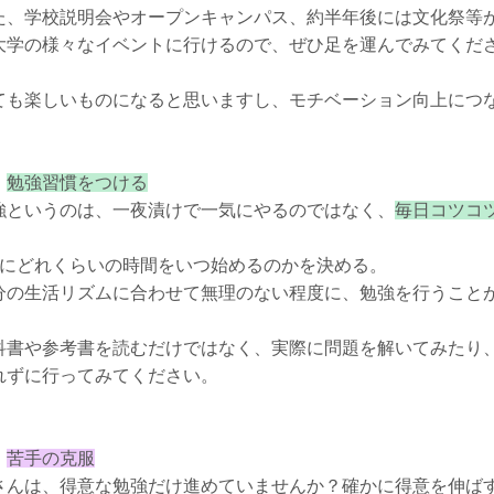
た、学校説明会やオープンキャンパス、約半年後には文化祭等
大学の様々なイベントに行けるので、ぜひ足を運んでみてくだ
ても楽しいものになると思いますし、モチベーション向上につ
．
勉強習慣をつける
強というのは、一夜漬けで一気にやるのではなく、
毎日コツコ
日にどれくらいの時間をいつ始めるのかを決める。
分の生活リズムに合わせて無理のない程度に、勉強を行うこと
科書や参考書を読むだけではなく、実際に問題を解いてみたり
れずに行ってみてください。
．
苦手の克服
さんは、得意な勉強だけ進めていませんか？確かに得意を伸ば