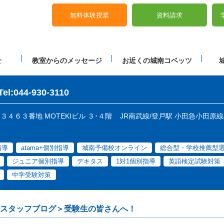
無料体験授業
資料請求
せ
教室からのメッセージ
お近くの城南コベッツ
Tel:044-930-3110
戸３４６３番地 MOTEKIビル ３･４階
JR南武線/登戸駅 小田急小田原線
指導
atama+個別指導
城南予備校オンライン
総合型・学校推薦型
ジュニア個別指導
デキタス
1対1個別指導
英語検定試験対策
中学受験対策
スタッフブログ＞受験生の皆さんへ！