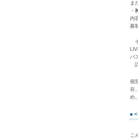
ま
・
内
募
そ
L
パ
詳
個
在
め
＜
こ