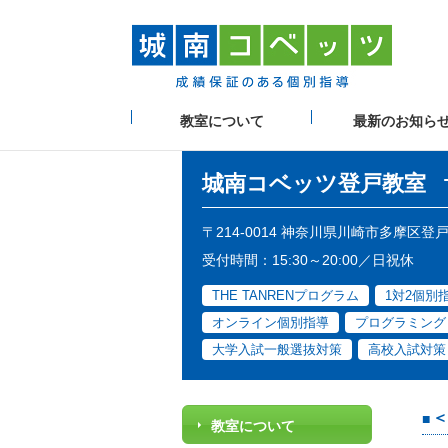
教室について
最新のお知ら
城南コベッツ
登戸教室
〒214-0014 神奈川県川崎市多摩区登
受付時間：15:30～20:00／日祝休
THE TANRENプログラム
1対2個別
オンライン個別指導
プログラミング
大学入試一般選抜対策
高校入試対策
＜
教室について