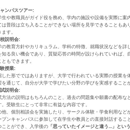
キャンパスツアー:
学生や教職員がガイド役を務め、学内の施設や設備を実際に案
ては普段は立ち入ることができない場所を見学できることもあ
きます。
学校説明会:
学の教育方針やカリキュラム、学科の特徴、就職状況などを詳
を知る良い機会であり、質疑応答の時間が設けられていれば、
こともできます。
体験授業:
縮した形でではありますが、大学で行われている実際の授業を
習を通じて、自分が大学で学びたい分野の学びを実感すること
入試説明会:
試方法の説明はもちろんのこと、過去の問題集や願書の配布な
す。受験生にとって非常に有益な内容です。
の他、個別相談会を実施したり、サークル体験・学食利用など
ープンキャンパスに参加して在学生や教員との直接対話するこ
つことができ、入学後の
「思っていたイメージと違う...」とい