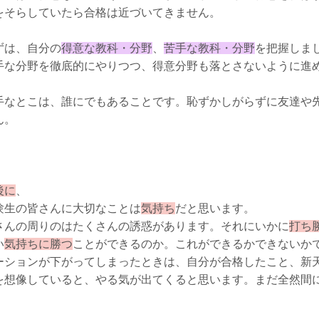
をそらしていたら合格は近づいてきません。
ずは、自分の
得意な教科・分野
、
苦手な教科・分野
を把握しま
手な分野を徹底的にやりつつ、得意分野も落とさないように進
手なとこは、誰にでもあることです。恥ずかしがらずに友達や
ん。
後に
、
験生の皆さんに大切なことは
気持ち
だと思います。
さんの周りのはたくさんの誘惑があります。それにいかに
打ち
い
気持ちに勝つ
ことができるのか。これができるかできないか
ーションが下がってしまったときは、自分が合格したこと、新
を想像していると、やる気が出てくると思います。まだ全然間
！