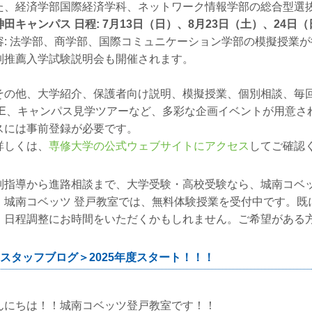
た、経済学部国際経済学科、ネットワーク情報学部の総合型選
神田キャンパス 日程: 7月13日（日）、8月23日（土）、24日
容: 法学部、商学部、国際コミュニケーション学部の模擬授業
制推薦入学試験説明会も開催されます。
の他、大学紹介、保護者向け説明、模擬授業、個別相談、毎
IVE、キャンパス見学ツアーなど、多彩な企画イベントが用意
スには事前登録が必要です。
しくは、
専修大学の公式ウェブサイトにアクセス
してご確認
別指導から進路相談まで、大学受験・高校受験なら、城南コベッ
、城南コベッツ 登戸教室では、無料体験授業を受付中です。既
、日程調整にお時間をいただくかもしれません。ご希望がある
スタッフブログ＞2025年度スタート！！！
んにちは！！城南コベッツ登戸教室です！！