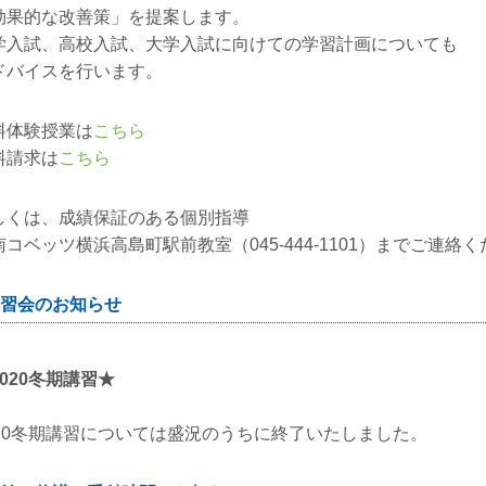
効果的な改善策」を提案します。
学入試、高校入試、大学入試に向けての学習計画についても
ドバイスを行います。
料体験授業は
こちら
料請求は
こちら
しくは、成績保証のある個別指導
南コベッツ横浜高島町駅前教室（045-444-1101）までご連絡
習会のお知らせ
020
冬期講習★
020冬期講習については盛況のうちに終了いたしました。