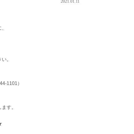
2021.01.11
に、
さい。
-1101）
します。
★