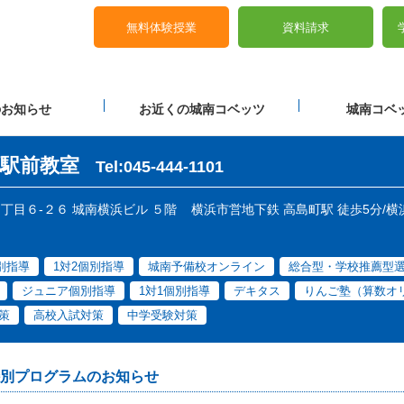
無料体験授業
資料請求
のお知らせ
お近くの城南コベッツ
城南コベッ
駅前教室
Tel:045-444-1101
２丁目６-２６ 城南横浜ビル ５階
横浜市営地下鉄 高島町駅 徒歩5分/横
個別指導
1対2個別指導
城南予備校オンライン
総合型・学校推薦型
ジュニア個別指導
1対1個別指導
デキタス
りんご塾（算数オ
策
高校入試対策
中学受験対策
別プログラムのお知らせ