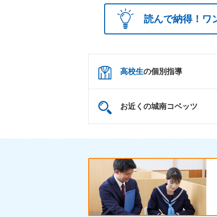
読んで納得！ワ
高校生
の個別指導
お近くの城南コベッツ