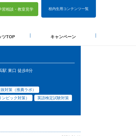
校内生用コンテンツ一覧
学習相談・
教室見学
ツTOP
キャンペーン
浜駅 東口 徒歩8分
選抜対策（推薦ラボ）
リンピック対策）
英語検定試験対策