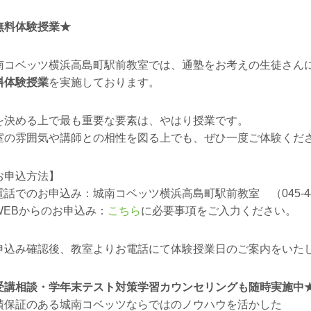
無料体験授業★
南コベッツ横浜高島町駅前教室では、通塾をお考えの生徒さん
料体験授業
を実施しております。
を決める上で最も重要な要素は、やはり授業です。
室の雰囲気や講師との相性を図る上でも、ぜひ一度ご体験くだ
お申込方法】
電話でのお申込み：城南コベッツ横浜高島町駅前教室 （045-444
WEB
からのお申込み：
こちら
に必要事項をご入力ください。
申込み確認後、教室よりお電話にて体験授業日のご案内をいた
受講相談・学年末テスト対策学習カウンセリングも随時実施中
績保証のある城南コベッツならではのノウハウを活かした