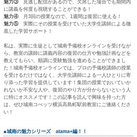
魅力③
見逃し配信があるので、欠席した場合でも期間内
に講義を何度も視聴することができる！
魅力④
月3回の授業なので、1週間は復習に使える！
魅力⑤
実際にその授業を受けていた大学生講師による徹
底した学習サポート！
私は、実際に生徒として城南予備校オンラインを受けなが
ら、教室の講師に講義内容の復習の仕方や勉強計画などを
教えてもらい、順調に受験勉強を進めることができまし
た！
城南予備校オンラインでは、プロの予備校講師の授業
を受けるだけではなく、大学生講師による一人ひとりに寄
り添った学習を提供しています！
集団の授業でおいていか
れないか不安な人や、復習のやり方が分からないという人
に特にオススメです！
この記事を読んで興味を持った方
は、ぜひ城南コべッツ横浜高島町駅前教室にご連絡くださ
い！
城南の魅力シリーズ atama+編！！