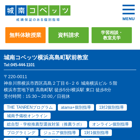
学習相談・
無料体験授業
資料請求
教室見学
城南コベッツ
横浜高島町駅前教室
Tel:045-444-1101
〒220-0011
神奈川県横浜市西区高島２丁目６-２６ 城南横浜ビル ５階
横浜市営地下鉄 高島町駅 徒歩5分/横浜駅 東口 徒歩8分
受付時間：15:30～20:00／日祝休
THE TANRENプログラム
atama+個別指導
1対2個別指導
城南予備校オンライン
総合型・学校推薦型選抜対策（推薦ラボ）
オンライン個別指導
プログラミング
ジュニア個別指導
1対1個別指導