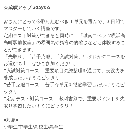
☆成績アップ 3days☆
皆さんにとって今取り組むべき 1 単元を選んで、3 日間で
マスターしていく講座です。
定期テスト対策ができると同時に、「城南コベッツ横浜高
島町駅前教室」の雰囲気や指導の的確さなども体験するこ
とができます。
「先取り」「苦手克服」「入試対策」いずれかのコースを
お選びの上、ぜひご参加ください。
□入試対策コース ... 重要項目の総整理を通じて、実践力を
養成したいキミにピッタリ！
□苦手克服コース ... 苦手な単元を徹底学習したいキミにピ
ッタリ！
□定期テスト対策コース ... 教科書別で、重要ポイントを先
取り学習したいキミにピッタリ！
●対象●
小学生/中学生/高校生/高卒生