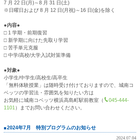
7 月 22 日(月)～8 月 31 日(土)
※日曜日および 8 月 12 日(月祝)～16 日(金)を除く
●内容●
□ 1 学期・前期復習
□ 新学期に向けた先取り学習
□ 苦手単元克服
□ 中学/高校/大学入試対策準備
●対象●
小学生/中学生/高校生/高卒生
「無料体験授業」は随時受け付けておりますので、城南コ
ベッツの学習法・雰囲気を知りたい方は
お気軽に城南コベッツ横浜高島町駅前教室（
045-444-
1101
）までお問い合わせください。
2024年7月 特別プログラムのお知らせ
2024.07.04