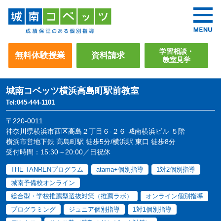
学習相談・
無料体験授業
資料請求
教室見学
城南コベッツ
横浜高島町駅前教室
Tel:045-444-1101
〒220-0011
神奈川県横浜市西区高島２丁目６-２６ 城南横浜ビル ５階
横浜市営地下鉄 高島町駅 徒歩5分/横浜駅 東口 徒歩8分
受付時間：15:30～20:00／日祝休
THE TANRENプログラム
atama+個別指導
1対2個別指導
城南予備校オンライン
総合型・学校推薦型選抜対策（推薦ラボ）
オンライン個別指導
プログラミング
ジュニア個別指導
1対1個別指導