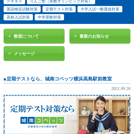
デキタス
りんご塾（算数オリンピック対策）
英語検定試験対策
定期テスト対策
大学入試一般選抜対策
高校入試対策
中学受験対策
教室について
最新のお知らせ
メッセージ
定期テストなら、城南コベッツ横浜高島駅前教室
2021.09.20