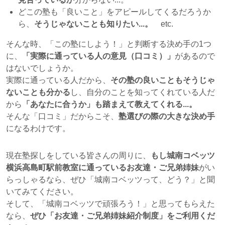
どこの塾も「良いこと」をアピールしてくるだろうか
ら、
そうじゃないことも知りたい...。
etc.
そんな時、「この塾にしよう！」と判断する決め手の1つ
に、
「実際に通っている人の意見（口コミ）」
があるので
はないでしょうか。
実際に通っている人だから、
その塾の良いこともそうじゃ
ないことも分かる
し、自分のことを知ってくれている人だ
から
「あなたに合うか」も踏まえて教えてくれる...。
そんな「口コミ」だからこそ、
塾選びの際の大きな決め手
になるわけです。
現在塾探しをしている皆さんの周りに、
もし城南コベッツ
横浜高島町駅前教室に通っているお友達・ご兄弟姉妹
がい
らっしゃるなら、ぜひ「城南コベッツって、どう？」と聞
いてみてください。
そして、「城南コベッツで頑張ろう！」と思ってもらえた
なら、
ぜひ「お友達・ご兄弟姉妹紹介制度」をご利用くだ