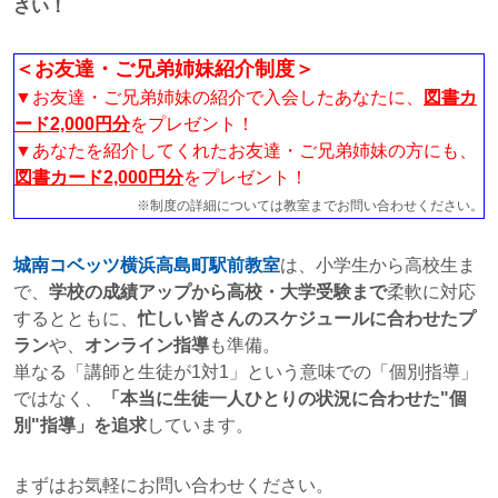
さい！
＜お友達・ご兄弟姉妹紹介制度＞
▼お友達・ご兄弟姉妹の紹介で入会したあなたに、
図書カ
ード2,000円分
をプレゼント！
▼あなたを紹介してくれたお友達・ご兄弟姉妹の方にも、
図書カード2,000円分
をプレゼント！
※制度の詳細については教室までお問い合わせください。
城南コベッツ横浜高島町駅前教室
は、小学生から高校生ま
で、
学校の成績アップから高校・大学受験まで
柔軟に対応
するとともに、
忙しい皆さんのスケジュールに合わせたプ
ラン
や、
オンライン指導
も準備。
単なる「講師と生徒が1対1」という意味での「個別指導」
ではなく、
「本当に生徒一人ひとりの状況に合わせた"個
別"指導」を追求
しています。
まずはお気軽にお問い合わせください。