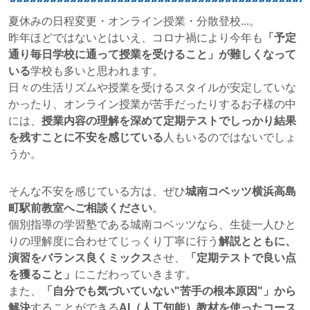
夏休みの日程変更・オンライン授業・分散登校...。
昨年ほどではないとはいえ、コロナ禍により今年も
「予定
通り毎日学校に通って授業を受けること」が難しくなって
いる
学校も多いと思われます。
日々の生活リズムや授業を受けるスタイルが安定していな
かったり、オンライン授業が苦手だったりするお子様の中
には、
授業内容の理解を深めて定期テストでしっかり結果
を残すことに不安を感じている
人もいるのではないでしょ
うか。
そんな不安を感じている方は、ぜひ
城南コベッツ横浜高島
町駅前教室へご相談ください
。
個別指導の学習塾である城南コベッツなら、生徒一人ひと
りの理解度に合わせてじっくり丁寧に行う
解説とともに、
演習をバランス良くミックス
させ、
「定期テストで良い点
を獲ること」
にこだわっていきます。
また、
「自分でも気づいていない"苦手の根本原因"」から
解決
することができる
AI（人工知能）教材を使ったコース