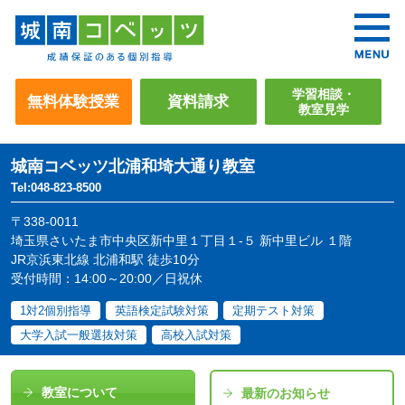
学習相談・
無料体験授業
資料請求
教室見学
城南コベッツ
北浦和埼大通り教室
Tel:048-823-8500
〒338-0011
埼玉県さいたま市中央区新中里１丁目１-５ 新中里ビル １階
JR京浜東北線 北浦和駅 徒歩10分
受付時間：14:00～20:00／日祝休
1対2個別指導
英語検定試験対策
定期テスト対策
大学入試一般選抜対策
高校入試対策
教室について
最新のお知らせ