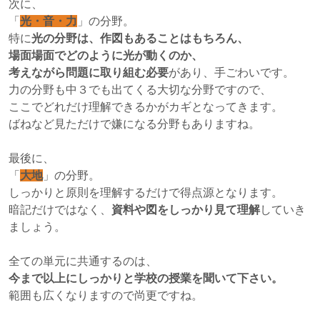
次に、
「
光・音・力
」の分野。
特に
光の分野は、作図もあることはもちろん、
場面場面でどのように光が動くのか、
考えながら問題に取り組む必要
があり、手ごわいです。
力の分野も中３でも出てくる大切な分野ですので、
ここでどれだけ理解できるかがカギとなってきます。
ばねなど見ただけで嫌になる分野もありますね。
最後に、
「
大地
」の分野。
しっかりと原則を理解するだけで得点源となります。
暗記だけではなく、
資料や図をしっかり見て理解
していき
ましょう。
全ての単元に共通するのは、
今まで以上にしっかりと学校の授業を聞いて下さい。
範囲も広くなりますので尚更ですね。