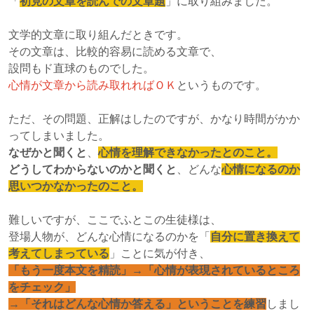
「
初見の文章を読んでの文章題
」に取り組みました。
文学的文章に取り組んだときです。
その文章は、比較的容易に読める文章で、
設問もド直球のものでした。
心情が文章から読み取れればＯＫ
というものです。
ただ、その問題、正解はしたのですが、かなり時間がかか
ってしまいました。
なぜかと聞くと
、
心情を理解できなかったとのこと。
どうしてわからないのかと聞くと
、どんな
心情になるのか
思いつかなかったのこと。
難しいですが、ここでふとこの生徒様は、
登場人物が、どんな心情になるのかを「
自分に置き換えて
考えてしまっている
」ことに気が付き、
「もう一度本文を精読」→「心情が表現されているところ
をチェック」
→「それはどんな心情か答える」ということを練習
しまし