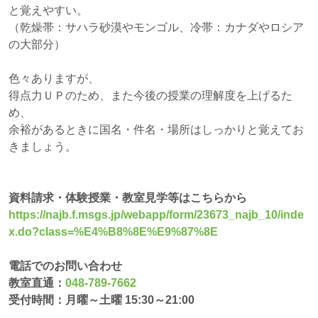
と覚えやすい。
（乾燥帯：サハラ砂漠やモンゴル、冷帯：カナダやロシア
の大部分）
色々ありますが、
得点力ＵＰのため、また今後の授業の理解度を上げるた
め、
余裕があるときに国名・件名・場所はしっかりと覚えてお
きましょう。
資料請求・体験授業・教室見学等はこちらから
https://najb.f.msgs.jp/webapp/form/23673_najb_10/inde
x.do?class=%E4%B8%8E%E9%87%8E
電話でのお問い合わせ
教室直通：
048-789-7662
受付時間：月曜～土曜 15:30～21:00