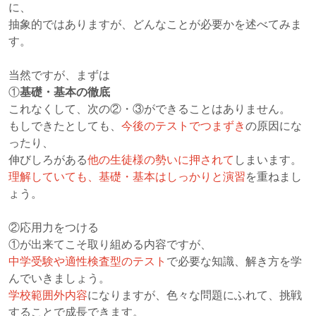
に、
抽象的ではありますが、どんなことが必要かを述べてみま
す。
当然ですが、まずは
①
基礎・基本の徹底
これなくして、次の②・③ができることはありません。
もしできたとしても、
今後のテストでつまずき
の原因にな
ったり、
伸びしろがある
他の生徒様の勢いに押されて
しまいます。
理解していても、基礎・基本はしっかりと演習
を重ねまし
ょう。
②応用力をつける
①が出来てこそ取り組める内容ですが、
中学受験や適性検査型のテスト
で必要な知識、解き方を学
んでいきましょう。
学校範囲外内容
になりますが、色々な問題にふれて、挑戦
することで成長できます。