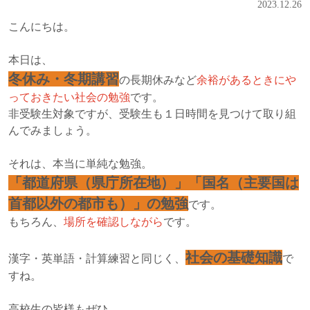
2023.12.26
こんにちは。
本日は、
冬休み・冬期講習
の長期休みなど
余裕があるときにや
っておきたい社会の勉強
です。
非受験生対象ですが、受験生も１日時間を見つけて取り組
んでみましょう。
それは、本当に単純な勉強。
「都道府県（県庁所在地）」「国名（主要国は
首都以外の都市も）」の勉強
です。
もちろん、
場所を確認しながら
です。
社会の基礎知識
漢字・英単語・計算練習と同じく、
で
すね。
高校生の皆様もぜひ。