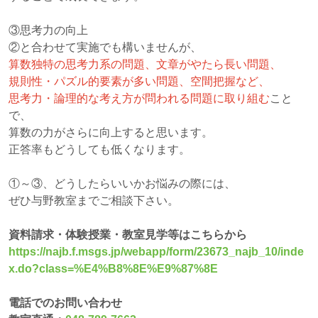
③思考力の向上
②と合わせて実施でも構いませんが、
算数独特の思考力系の問題、文章がやたら長い問題、
規則性・パズル的要素が多い問題、空間把握など、
思考力・論理的な考え方が問われる問題に取り組む
こと
で、
算数の力がさらに向上すると思います。
正答率もどうしても低くなります。
①～③、どうしたらいいかお悩みの際には、
ぜひ与野教室までご相談下さい。
資料請求・体験授業・教室見学等はこちらから
https://najb.f.msgs.jp/webapp/form/23673_najb_10/inde
x.do?class=%E4%B8%8E%E9%87%8E
電話でのお問い合わせ