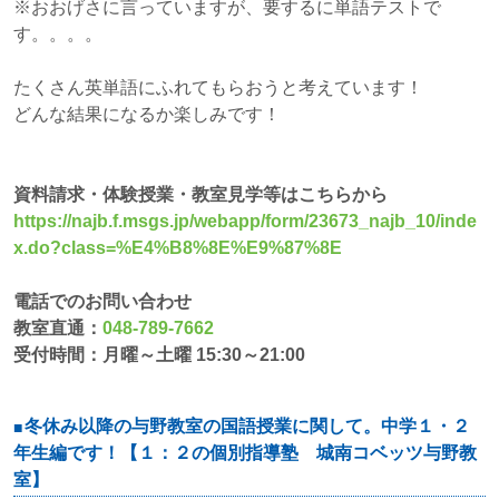
※おおげさに言っていますが、要するに単語テストで
す。。。。
たくさん英単語にふれてもらおうと考えています！
どんな結果になるか楽しみです！
資料請求・体験授業・教室見学等はこちらから
https://najb.f.msgs.jp/webapp/form/23673_najb_10/inde
x.do?class=%E4%B8%8E%E9%87%8E
電話でのお問い合わせ
教室直通：
048-789-7662
受付時間：月曜～土曜 15:30～21:00
冬休み以降の与野教室の国語授業に関して。中学１・２
年生編です！【１：２の個別指導塾 城南コベッツ与野教
室】