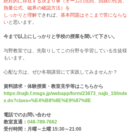
絶対的に存在する決まり事（オームの法則、回路の性質、
熱量公式、磁界の確認方法）を
しっかりと理解
できれば、
基本問題はそこまで苦にならな
い
と思います。
今まで以上にしっかりと学校の授業を聞いて下さい。
与野教室では、先取りしてこの分野を学習している生徒様
もいます。
心配な方は、ぜひ冬期講習にて実践してみませんか？
資料請求・体験授業・教室見学等はこちらから
https://najb.f.msgs.jp/webapp/form/23673_najb_10/inde
x.do?class=%E4%B8%8E%E9%87%8E
電話でのお問い合わせ
教室直通：
048-789-7662
受付時間：月曜～土曜 15:30～21:00