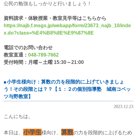
公民の勉強もしっかりと行いましょう！
資料請求・体験授業・教室見学等はこちらから
https://najb.f.msgs.jp/webapp/form/23673_najb_10/inde
x.do?class=%E4%B8%8E%E9%87%8E
電話でのお問い合わせ
教室直通：
048-789-7662
受付時間：月曜～土曜 15:30～21:00
小学生様向け：算数の力を段階的に上げていきましょ
う！その段階とは？？【１：２の個別指導塾 城南コベッ
ツ与野教室】
2023.12.23
こんにちは。
小学生
算数
本日は、
様向け、
の力を段階的に上げるため