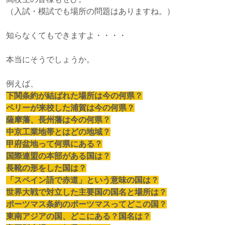
（入試・模試でも場所の問題はありますね。）
知らなくてもできますよ・・・・
本当にそうでしょうか。
例えば、
下関条約が結ばれた場所は今の何県？
ペリーが来校した浦賀は今の何県？
薩摩藩、長州藩は今の何県？
中京工業地帯とはどの地域？
甲府盆地って何県にある？
国際連盟の本部がある国は？
長靴の形をした国は？
「スペイン語で赤道」という意味の国は？
世界大戦で対立した主要国の国名と場所は？
ポーツマス条約のポーツマスってどこの国？
東南アジアの国、どこにある？国名は？