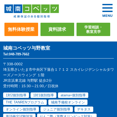
学習相談・
無料体験授業
資料請求
教室見学
城南コベッツ
与野教室
Tel:048-789-7662
〒338-0002
埼玉県さいたま市中央区下落合１７１２ スカイレジデンシャルタワ
ーズノースウィング １階
JR京浜東北線 与野駅 徒歩2分
受付時間：15:30～21:00／日祝休
1対2個別指導
1対1個別指導
atama+個別指導
THE TANRENプログラム
城南予備校オンライン
オンライン個別指導
ジュニア個別指導
デキタス
英語検定試験対策
りんご塾（算数オリンピック対策）