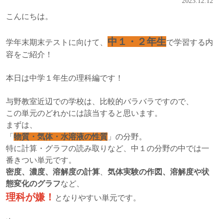
2023.12.12
こんにちは。
中１・２年生
学年末期末テストに向けて、
で学習する内
容をご紹介！
本日は中学１年生の理科編です！
与野教室近辺での学校は、比較的バラバラですので、
この単元のどれかには該当すると思います。
まずは、
「
物質・気体・水溶液の性質
」の分野。
特に計算・グラフの読み取りなど、中１の分野の中では一
番きつい単元です。
密度、濃度、溶解度の計算
、
気体実験の作図、溶解度や状
態変化のグラフ
など、
理科が嫌！
となりやすい単元です。