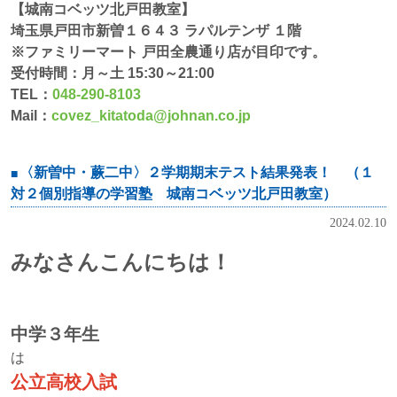
【城南コベッツ北戸田教室】
埼玉県戸田市新曽１６４３ ラパルテンザ １階
※
ファミリーマート 戸田全農通り店
が目印です。
受付時間：月～土 15:30～21:00
TEL：
048-290-8103
Mail：
covez_kitatoda@johnan.co.jp
〈新曽中・蕨二中〉２学期期末テスト結果発表！ （１
対２個別指導の学習塾 城南コベッツ北戸田教室）
2024.02.10
みなさんこんにちは！
中学３年生
は
公立高校入試