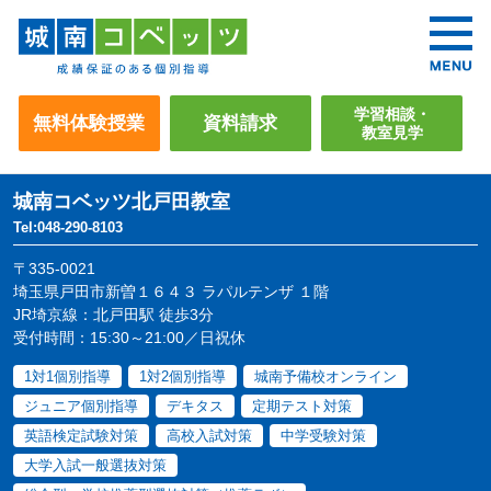
学習相談・
無料体験授業
資料請求
教室見学
城南コベッツ
北戸田教室
Tel:048-290-8103
〒335-0021
埼玉県戸田市新曽１６４３ ラパルテンザ １階
JR埼京線：北戸田駅 徒歩3分
受付時間：15:30～21:00／日祝休
1対1個別指導
1対2個別指導
城南予備校オンライン
ジュニア個別指導
デキタス
定期テスト対策
英語検定試験対策
高校入試対策
中学受験対策
大学入試一般選抜対策