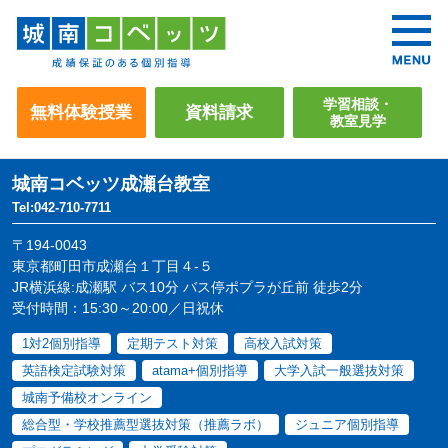
学習相談・
無料体験授業
資料請求
教室見学
城南コベッツ
成瀬台教室
Tel:042-710-7711
〒194-0043
東京都町田市成瀬台１丁目４-５
JR横浜線:成瀬駅 バス10分 バス停ポプラが丘前 徒歩2分
受付時間：15:30～20:00／日祝休
1対2個別指導
定期テスト対策
高校入試対策
英語検定試験対策
atama+個別指導
大学入試一般選抜対策
城南予備校オンライン
総合型・学校推薦型選抜対策（推薦ラボ）
ジュニア個別指導