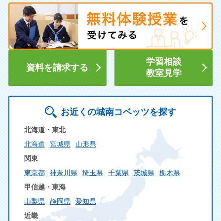
学習相談
資料を請求する
教室見学
お近くの城南コベッツを探す
北海道・東北
北海道
宮城県
山形県
関東
東京都
神奈川県
埼玉県
千葉県
茨城県
栃木県
甲信越・東海
山梨県
静岡県
愛知県
近畿