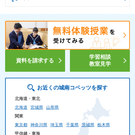
学習相談
資料を請求する
教室見学
お近くの城南コベッツを探す
北海道・東北
北海道
宮城県
山形県
関東
東京都
神奈川県
埼玉県
千葉県
茨城県
栃木県
甲信越・東海