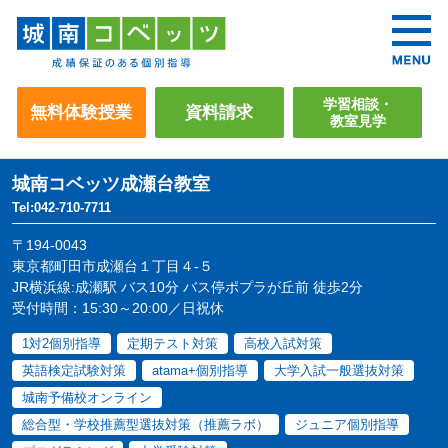
学習相談・
無料体験授業
資料請求
教室見学
城南コベッツ
成瀬台教室
Tel:042-710-7711
〒194-0043
東京都町田市成瀬台１丁目４-５
JR横浜線:成瀬駅 バス10分 バス停ポプラが丘前 徒歩2分
受付時間：15:30～20:00／日祝休
1対2個別指導
定期テスト対策
高校入試対策
英語検定試験対策
atama+個別指導
大学入試一般選抜対策
城南予備校オンライン
総合型・学校推薦型選抜対策（推薦ラボ）
ジュニア個別指導