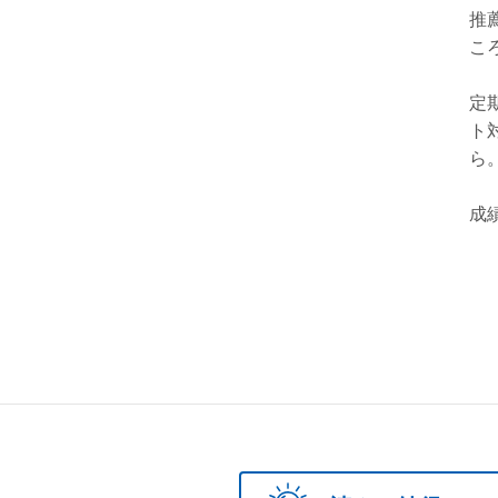
推
こ
定
ト
ら
成