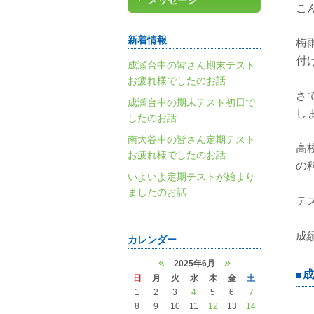
メッセージ
こ
新着情報
梅
付
成瀬台中の皆さん期末テスト
お疲れ様でしたのお話
さ
成瀬台中の期末テスト初日で
し
したのお話
南大谷中の皆さん定期テスト
高
お疲れ様でしたのお話
の
いよいよ定期テストが始まり
ましたのお話
テ
成
カレンダー
«
»
2025年6月
成
日
月
火
水
木
金
土
1
2
3
4
5
6
7
8
9
10
11
12
13
14