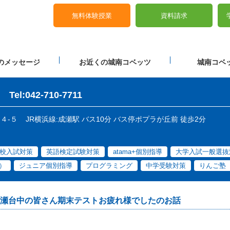
無料体験授業
資料請求
のメッセージ
お近くの城南コベッツ
城南コベッ
Tel:042-710-7711
目４-５
JR横浜線:成瀬駅 バス10分 バス停ポプラが丘前 徒歩2分
校入試対策
英語検定試験対策
atama+個別指導
大学入試一般選抜
）
ジュニア個別指導
プログラミング
中学受験対策
りんご塾
瀬台中の皆さん期末テストお疲れ様でしたのお話