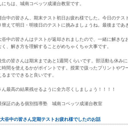
んにちは、城南コベッツ成瀬台教室です。
瀬台中の皆さん、期末テスト初日お疲れ様でした。今日のテス
り替えて明日・明後日のテストに挑みましょうね。最後まであ
大谷中の皆さんはテストが返却されましたので、一緒に解きな
なく、解き方を理解することがめちゃくちゃ大事です。
校生の皆さんは期末まであと1週間くらいです。部活動も休み
に時間を使えるかがポイントです。授業で扱ったプリントやワ
えるまでできると良いです。
さん最高の結果残せるように全力尽くしましょう！！！！
績保証のある個別指導塾 城南コベッツ成瀬台教室
大谷中の皆さん定期テストお疲れ様でしたのお話