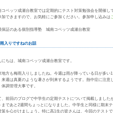
南コベッツ成瀬台教室では定期的にテスト対策勉強会を開催し
参加できますので、お気軽にご参加ください。参加申し込みは
績保証のある個別指導塾 城南コベッツ成瀬台教室
雨入りですねのお話
んにちは、城南コベッツ成瀬台教室です。
東地方も梅雨入りしましたね。今週は雨が降っている日が多い
、来週は真夏のような暑さが到来するようです。熱中症に注意
。体調管理大事です。
て、前回のブログで中学生の定期テストについて掲載しました
トまであと2週間ちょっとになりました。中学生と同様に期末
対策を心がけましょう。特に高1生の皆さんは、今回のテスト