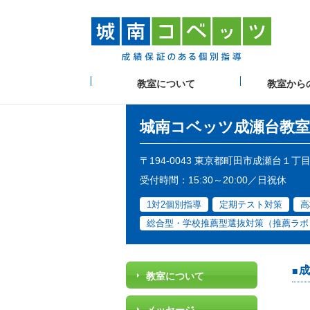
教室について
教室から
城南コベッツ
成瀬台教室
〒194-0043 東京都町田市成瀬台１丁
受付時間：15:30～20:00／日祝休
1対2個別指導
定期テスト対策
高
総合型・学校推薦型選抜対策（推薦ラボ
成
教室について