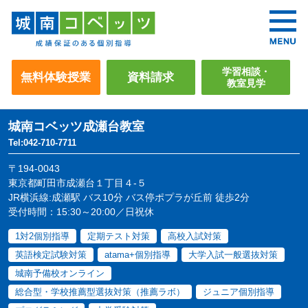
学習相談・
無料体験授業
資料請求
教室見学
城南コベッツ
成瀬台教室
Tel:042-710-7711
〒194-0043
東京都町田市成瀬台１丁目４-５
JR横浜線:成瀬駅 バス10分 バス停ポプラが丘前 徒歩2分
受付時間：15:30～20:00／日祝休
1対2個別指導
定期テスト対策
高校入試対策
英語検定試験対策
atama+個別指導
大学入試一般選抜対策
城南予備校オンライン
総合型・学校推薦型選抜対策（推薦ラボ）
ジュニア個別指導