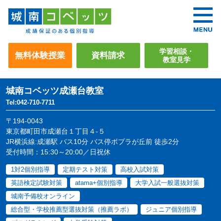
学習相談・
無料体験授業
資料請求
教室見学
城南コベッツ
成瀬台教室
Tel:042-710-7711
〒194-0043
東京都町田市成瀬台１丁目４-５
JR横浜線:成瀬駅 バス10分 バス停ポプラが丘前 徒歩2分
受付時間：15:30～20:00／日祝休
1対2個別指導
定期テスト対策
高校入試対策
英語検定試験対策
atama+個別指導
大学入試一般選抜対策
城南予備校オンライン
総合型・学校推薦型選抜対策（推薦ラボ）
ジュニア個別指導