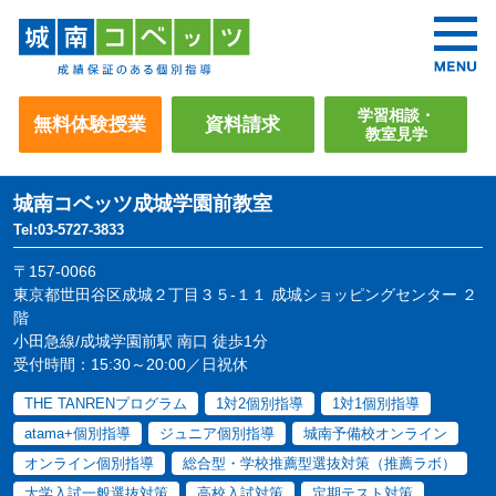
学習相談・
無料体験授業
資料請求
教室見学
城南コベッツ
成城学園前教室
Tel:03-5727-3833
〒157-0066
東京都世田谷区成城２丁目３５-１１ 成城ショッピングセンター ２
階
小田急線/成城学園前駅 南口 徒歩1分
受付時間：15:30～20:00／日祝休
THE TANRENプログラム
1対2個別指導
1対1個別指導
atama+個別指導
ジュニア個別指導
城南予備校オンライン
オンライン個別指導
総合型・学校推薦型選抜対策（推薦ラボ）
大学入試一般選抜対策
高校入試対策
定期テスト対策