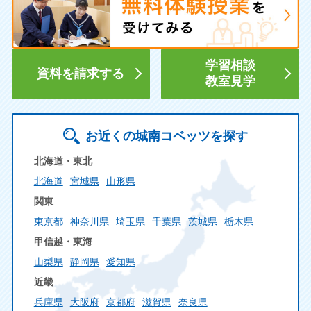
学習相談
資料を請求する
教室見学
お近くの城南コベッツを探す
北海道・東北
北海道
宮城県
山形県
関東
東京都
神奈川県
埼玉県
千葉県
茨城県
栃木県
甲信越・東海
山梨県
静岡県
愛知県
近畿
兵庫県
大阪府
京都府
滋賀県
奈良県