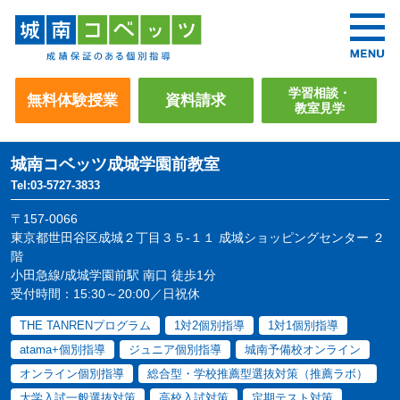
学習相談・
無料体験授業
資料請求
教室見学
城南コベッツ
成城学園前教室
Tel:03-5727-3833
〒157-0066
東京都世田谷区成城２丁目３５-１１ 成城ショッピングセンター ２
階
小田急線/成城学園前駅 南口 徒歩1分
受付時間：15:30～20:00／日祝休
THE TANRENプログラム
1対2個別指導
1対1個別指導
atama+個別指導
ジュニア個別指導
城南予備校オンライン
オンライン個別指導
総合型・学校推薦型選抜対策（推薦ラボ）
大学入試一般選抜対策
高校入試対策
定期テスト対策