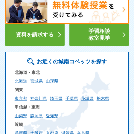
学習相談
資料を請求する
教室見学
お近くの城南コベッツを探す
北海道・東北
北海道
宮城県
山形県
関東
東京都
神奈川県
埼玉県
千葉県
茨城県
栃木県
甲信越・東海
山梨県
静岡県
愛知県
近畿
兵庫県
大阪府
京都府
滋賀県
奈良県