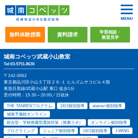
学習相談・
無料体験授業
資料請求
教室見学
城南コベッツ
武蔵小山教室
Tel:03-5751-8630
〒142-0062
東京都品川区小山３丁目２６-１ ヒルズムサコビル４階
東急目黒線/武蔵小山駅 東口 徒歩1分
受付時間：15:30～20:00／日祝休
THE TANRENプログラム
1対2個別指導
atama+個別指導
城南予備校オンライン
総合型・学校推薦型選抜対策（推薦ラボ）
オンライン個別指導
プログラミング
ジュニア個別指導
1対1個別指導
J-WING