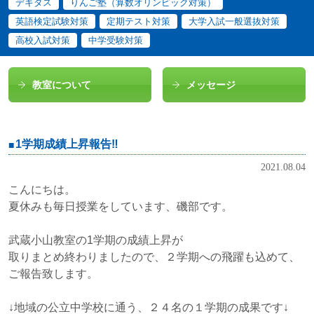
デキタス
りんご塾（算数オリンピック対策）
英語検定試験対策
定期テスト対策
大学入試一般選抜対策
高校入試対策
中学受験対策
教室について
メッセージ
1学期成績上昇報告‼
2021.08.04
こんにちは。
夏休みも毎日授業をしています、磯部です。
武蔵小山教室の1学期の成績上昇が
取りまとめ終わりましたので、２学期への飛躍も込めて、
ご報告致します。
↓地域の公立中学校に通う、２４名の１学期の成果です↓