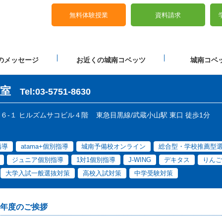
無料体験授業
資料請求
のメッセージ
お近くの城南コベッツ
城南コベッ
室
Tel:03-5751-8630
目２６-１ ヒルズムサコビル４階
東急目黒線/武蔵小山駅 東口 徒歩1分
指導
atama+個別指導
城南予備校オンライン
総合型・学校推薦型
ジュニア個別指導
1対1個別指導
J-WING
デキタス
りんご
大学入試一般選抜対策
高校入試対策
中学受験対策
年度のご挨拶