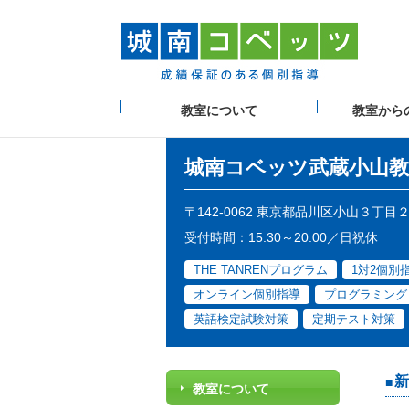
教室について
教室から
城南コベッツ
武蔵小山教
〒142-0062 東京都品川区小山３丁
受付時間：15:30～20:00／日祝休
THE TANRENプログラム
1対2個別
オンライン個別指導
プログラミング
英語検定試験対策
定期テスト対策
新
教室について