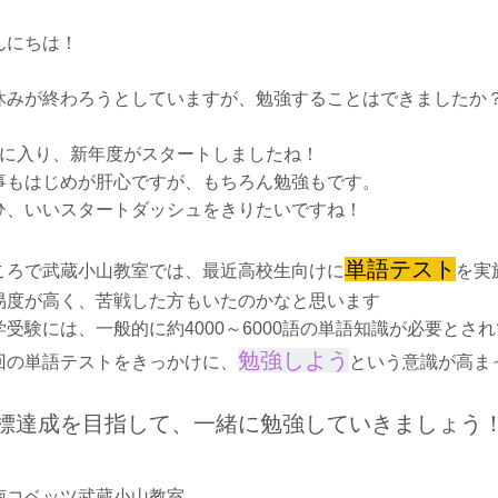
んにちは！
休みが終わろうとしていますが、勉強することはできましたか
月に入り、新年度がスタートしましたね！
事もはじめが肝心ですが、もちろん勉強もです。
ひ、いいスタートダッシュをきりたいですね！
単語テスト
ころで武蔵小山教室では、最近高校生向けに
を実
易度が高く、苦戦した方もいたのかなと思います
学受験には、一般的に約4000～6000語の単語知識が必要とさ
勉強しよう
回の単語テストをきっかけに、
という意識が高ま
標達成を目指して、一緒に勉強していきましょう
南コベッツ武蔵小山教室