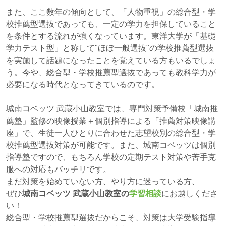
また、ここ数年の傾向として、「人物重視」の総合型・学
校推薦型選抜であっても、一定の学力を担保していること
を条件とする流れが強くなっています。東洋大学が「基礎
学力テスト型」と称して"ほぼ一般選抜"の学校推薦型選抜
を実施して話題になったことを覚えている方もいるでしょ
う。今や、総合型・学校推薦型選抜であっても教科学力が
必要になる時代となってきているのです。
城南コベッツ 武蔵小山教室では、専門対策予備校「城南推
薦塾」監修の映像授業＋個別指導による「推薦対策映像講
座」で、生徒一人ひとりに合わせた志望校別の総合型・学
校推薦型選抜対策が可能です。また、城南コベッツは個別
指導塾ですので、もちろん学校の定期テスト対策や苦手克
服への対応もバッチリです。
まだ対策を始めていない方、やり方に迷っている方、
ぜひ
城南コベッツ 武蔵小山教室の
学習相談
にお越しくださ
い！
総合型・学校推薦型選抜だからこそ、対策は大学受験指導