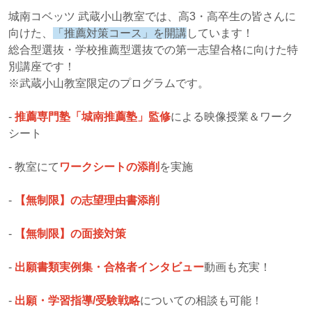
城南コベッツ 武蔵小山教室では、高3・高卒生の皆さんに
向けた、
「推薦対策コース」を開講
しています！
総合型選抜・学校推薦型選抜での第一志望合格に向けた特
別講座です！
※武蔵小山教室限定のプログラムです。
-
推薦専門塾「城南推薦塾」監修
による映像授業＆ワーク
シート
- 教室にて
ワークシートの添削
を実施
-
【無制限】の志望理由書添削
-
【無制限】の面接対策
-
出願書類実例集・合格者インタビュー
動画も充実！
-
出願・学習指導/受験戦略
についての相談も可能！