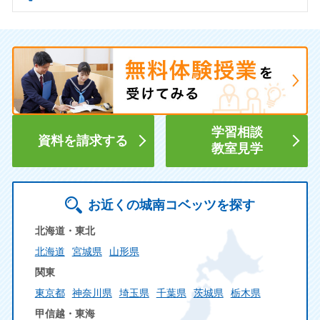
学習相談
資料を請求する
教室見学
お近くの城南コベッツを探す
北海道・東北
北海道
宮城県
山形県
関東
東京都
神奈川県
埼玉県
千葉県
茨城県
栃木県
甲信越・東海