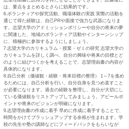
は、要点をまとめるとさらに効果的です。
6.ボランティアや探究活動、職場体験の実践 実際の活動を
通じて得た経験は、自己PRや面接で強力な武器になりま
す。志望大学のアドミッションポリシーや自分の将来の夢
に関連した、地域のボランティア活動やインターンシップ
に、積極的に参加するようにしましょう。
7.志望大学のカリキュラム・授業・ゼミの研究 志望大学の
カリキュラムを詳しく調べ、自分の興味や将来の目標とど
のように結びつくかを考えることで、志望理由書の内容が
具体的になります。
8.自己分析（価値観・経験・将来目標の整理） 1～7を進め
るためには、自己分析を行い、自分自身を見つめ直すこと
が必要になります。過去の経験を整理し、自分が大切にし
ている価値観をリストアップしてみましょう。アピールポ
イントや将来のビジョンが明確になります。
9.志望理由書の作成に着手 早めに作成に着手することで、
時間をかけてブラッシュアップする余裕が生まれます。学
校の先生や塾の講師などにフィードバックをもらいなが