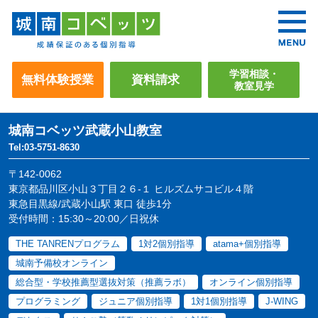
学習相談・
無料体験授業
資料請求
教室見学
城南コベッツ
武蔵小山教室
Tel:03-5751-8630
〒142-0062
東京都品川区小山３丁目２６-１ ヒルズムサコビル４階
東急目黒線/武蔵小山駅 東口 徒歩1分
受付時間：15:30～20:00／日祝休
THE TANRENプログラム
1対2個別指導
atama+個別指導
城南予備校オンライン
総合型・学校推薦型選抜対策（推薦ラボ）
オンライン個別指導
プログラミング
ジュニア個別指導
1対1個別指導
J-WING