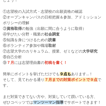
しょう！
①志望校の入試方式・志望校の出願資格の確認
②オープンキャンパスの日程把握＆参加、アドミッション
ポリシーの理解
③
資格取得
の勉強（出願に間に合うように取得）
④学びたい分野・職業の
社会調査
⑤知識を身につけるための
読書
⑥ボランティア参加や職場
取材
⑦志望大学のカリキュラム、授業、ゼミなどの
大学研究
⑧自己分析
⑨
７月
には志望理由書の
初稿を書く！
簡単にポイントを挙げただけでも
９点も
あります...！
そして、見てわかる通り
７月までの対策ポイントで９点
で
す。
まだ対策できてない方や、対策していて躓いている方、
ぜひコベッツでは
マンツーマン指導
でサポートできます！