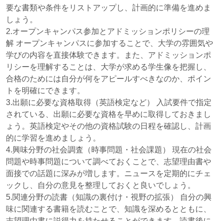
要な書類や条件をリストアップし、計画的に準備を進めま
しょう。
2.オープンキャンパス参加とアドミッションポリシーの理
解 オープンキャンパスに参加することで、大学の雰囲気や
学びの内容を直接体験できます。また、アドミッションポ
リシーを理解することは、大学が求める学生像を把握し、
合格のためには自分が何をアピールすべきなのか、ポイン
トを明確にできます。
3.出願に必要な資格取得（英語検定など） 入試要件で指定
されている、出願に必要な資格を早めに取得しておきまし
ょう。英語検定やその他の資格試験の日程を確認し、計画
的に学習を進めましょう。
4.興味分野の社会調査（時事問題・社会課題） 現在の社会
問題や時事問題について調べておくことで、志望理由書や
面接での話題に深みが増します。ニュースを定期的にチェ
ックし、自分の意見を整理しておくと良いでしょう。
5.関連分野の読書（知識の裏付け・視野の拡張） 自分の興
味に関連する書籍を読むことで、知識を深めるとともに、
志望理由書に説得力を持たせることができます。読書後に