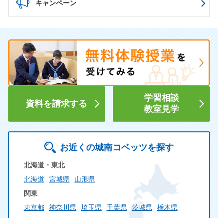
キャンペーン
学習相談
資料を請求する
教室見学
お近くの城南コベッツを探す
北海道・東北
北海道
宮城県
山形県
関東
東京都
神奈川県
埼玉県
千葉県
茨城県
栃木県