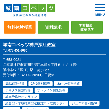
学習相談・
無料体験授業
資料請求
教室見学
城南コベッツ
神戸深江教室
Tel:078-451-6080
〒658-0021
兵庫県神戸市東灘区深江本町４丁目５-１２ １階
阪神本線「深江」駅 徒歩3分
受付時間：14:00～20:00／日祝休
1対1個別指導
1対2個別指導
atama+個別指導
デキタス個別指導
オンライン個別指導
城南予備校オンライン
総合型・学校推薦型選抜対策（推薦ラボ）
ジュニア個別指導