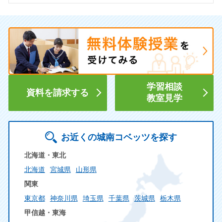
学習相談
資料を請求する
教室見学
お近くの城南コベッツを探す
北海道・東北
北海道
宮城県
山形県
関東
東京都
神奈川県
埼玉県
千葉県
茨城県
栃木県
甲信越・東海