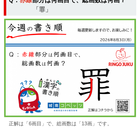
Ｑ：
赤線
部分は何画目で、総画数は何画？
「罪」
正解は
「6画目」で、総画数は「13画」です。