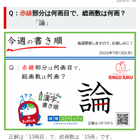
2026.07.08
Ｑ：
赤線
部分は何画目で、総画数は何画？
「論」
正解は
「13画目」で、総画数は「15画」です。