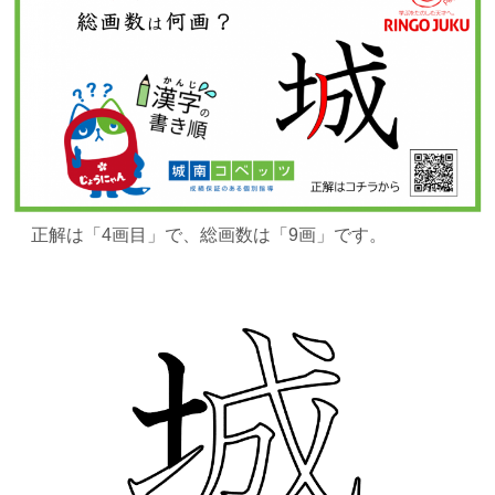
正解は
「4画目」で、総画数は「9画」です。