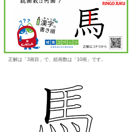
正解は
「3画目」で、総画数は「10画」です。