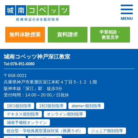
学習相談・
無料体験授業
資料請求
教室見学
城南コベッツ
神戸深江教室
Tel:078-451-6080
〒658-0021
兵庫県神戸市東灘区深江本町４丁目５-１２ １階
阪神本線「深江」駅 徒歩3分
受付時間：14:00～20:00／日祝休
1対1個別指導
1対2個別指導
atama+個別指導
デキタス個別指導
オンライン個別指導
城南予備校オンライン
総合型・学校推薦型選抜対策（推薦ラボ）
ジュニア個別指導