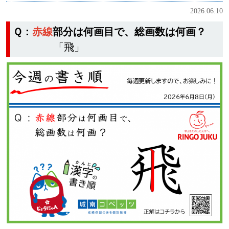
2026.06.10
Ｑ：
赤線
部分は何画目で、総画数は何画？
「飛」